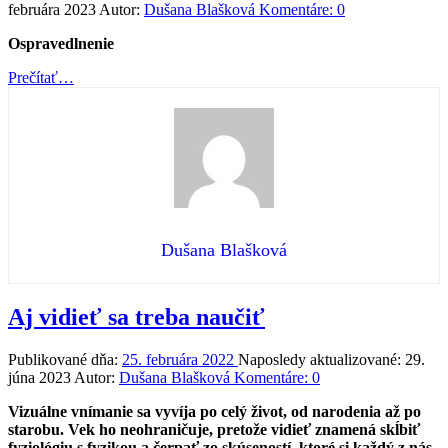
februára 2023
Autor:
Dušana Blašková
Komentáre:
0
Ospravedlnenie
“Ospravedlnenie”
Prečítať
…
Dušana Blašková
Aj vidieť sa treba naučiť
Publikované dňa:
25. februára 2022
Naposledy aktualizované:
29.
júna 2023
Autor:
Dušana Blašková
Komentáre:
0
Vizuálne vnímanie sa vyvíja po celý život, od narodenia až po
starobu. Vek ho neohraničuje, pretože vidieť znamená skĺbiť
fyziológiu s fyzikou a čerpať zo skúseností, ktoré si každý z nás