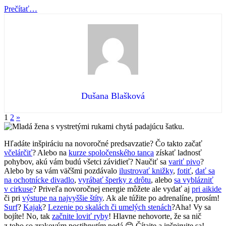
“Kysucké
Prečítať
…
múzeum
pozýva”
Dušana Blašková
Nasledujúca
1
2
»
stránka
Hľadáte inšpiráciu na novoročné predsavzatie? Čo takto začať
včelárčiť
? Alebo na
kurze spoločenského tanca
získať ladnosť
pohybov, akú vám budú všetci závidieť? Naučiť sa
variť pivo
?
Alebo by sa vám väčšmi pozdávalo
ilustrovať knižky
,
fotiť
,
dať sa
na ochotnícke divadlo
,
vyrábať šperky z drôtu
, alebo
sa vyblázniť
v cirkuse
? Priveľa novoročnej energie môžete ale vydať aj
pri aikide
či pri
výstupe na najvyššie štíty
. Ak ale túžite po adrenalíne, prosím!
Surf
?
Kajak
?
Lezenie po skalách či umelých stenách
?Aha! Vy sa
bojíte! No, tak
začnite loviť ryby
! Hlavne nehovorte, že sa nič
z toho so zrakovým postihnutím nedá 😊 Čítajte a inšpirujte sa!