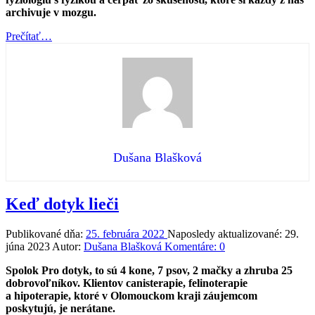
archivuje v mozgu.
“Aj
Prečítať
…
vidieť
sa
treba
naučiť”
Dušana Blašková
Keď dotyk lieči
Publikované dňa:
25. februára 2022
Naposledy aktualizované:
29.
júna 2023
Autor:
Dušana Blašková
Komentáre:
0
Spolok Pro dotyk, to sú 4 kone, 7 psov, 2 mačky a zhruba 25
dobrovoľníkov. Klientov canisterapie, felinoterapie
a hipoterapie, ktoré v Olomouckom kraji záujemcom
poskytujú, je nerátane.