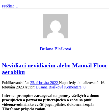
“Keď
Prečítať
…
dotyk
lieči”
Dušana Blašková
Nevidiaci nevidiacim alebo Manuál Floor
aerobiku
Publikované dňa:
25. februára 2022
Naposledy aktualizované:
16.
februára 2023
Autor:
Dušana Blašková
Komentáre:
0
Internet promptne zareagoval na ponosy všetkých z domu
pracujúcich a pozvoľna priberajúcich a začal sa plniť
videonávodmi, ako cvičiť jogu, pilates, dokonca i zopár
Tibeťanov prispelo radou.