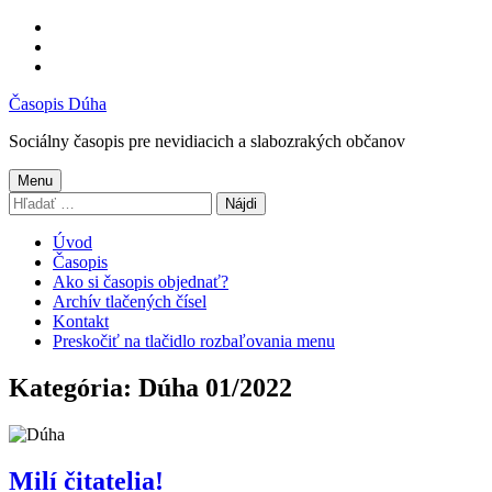
Preskočiť
na
Preskočiť
hlavnú
na
Preskočiť
navigáciu
hlavný
na
Časopis Dúha
obsah
pätičku
Sociálny časopis pre nevidiacich a slabozrakých občanov
Menu
Hľadať:
Úvod
Časopis
Ako si časopis objednať?
Archív tlačených čísel
Kontakt
Preskočiť na tlačidlo rozbaľovania menu
Kategória:
Dúha 01/2022
Milí čitatelia!