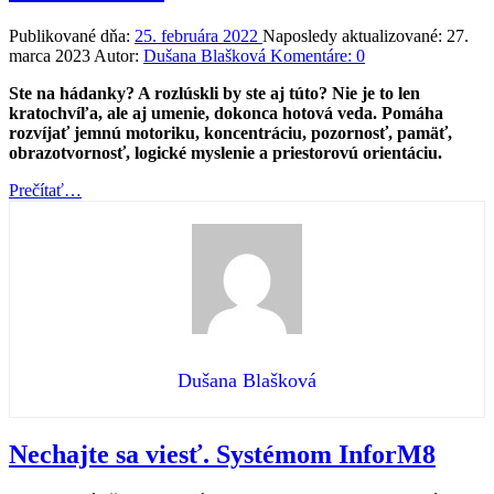
Publikované dňa:
25. februára 2022
Naposledy aktualizované:
27.
marca 2023
Autor:
Dušana Blašková
Komentáre:
0
Ste na hádanky? A rozlúskli by ste aj túto? Nie je to len
kratochvíľa, ale aj umenie, dokonca hotová veda. Pomáha
rozvíjať jemnú motoriku, koncentráciu, pozornosť, pamäť,
obrazotvornosť, logické myslenie a priestorovú orientáciu.
“Milí
Prečítať
…
čitatelia!”
Dušana Blašková
Nechajte sa viesť. Systémom InforM8