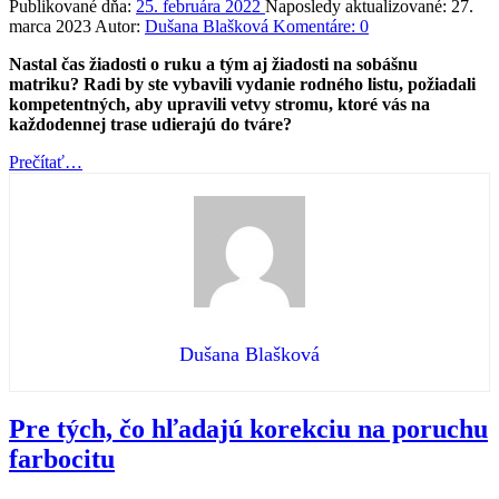
Publikované dňa:
25. februára 2022
Naposledy aktualizované:
27.
marca 2023
Autor:
Dušana Blašková
Komentáre:
0
Nastal čas žiadosti o ruku a tým aj žiadosti na sobášnu
matriku? Radi by ste vybavili vydanie rodného listu, požiadali
kompetentných, aby upravili vetvy stromu, ktoré vás na
každodennej trase udierajú do tváre?
“Nechajte
Prečítať
…
sa
viesť.
Systémom
InforM8”
Dušana Blašková
Pre tých, čo hľadajú korekciu na poruchu
farbocitu