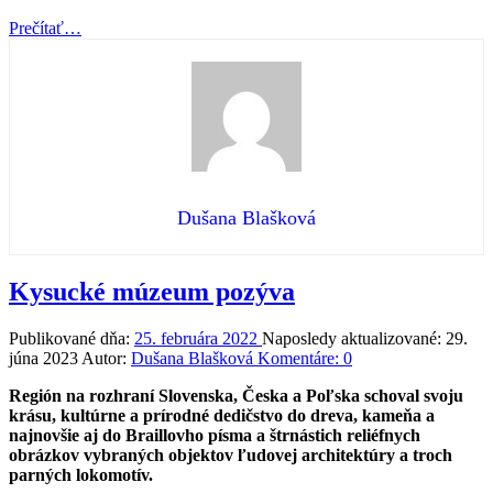
“Nevidiaci
Prečítať
…
nevidiacim
alebo
Manuál
Floor
aerobiku”
Dušana Blašková
Kysucké múzeum pozýva
Publikované dňa:
25. februára 2022
Naposledy aktualizované:
29.
júna 2023
Autor:
Dušana Blašková
Komentáre:
0
Región na rozhraní Slovenska, Česka a Poľska schoval svoju
krásu, kultúrne a prírodné dedičstvo do dreva, kameňa a
najnovšie aj do Braillovho písma a štrnástich reliéfnych
obrázkov vybraných objektov ľudovej architektúry a troch
parných lokomotív.