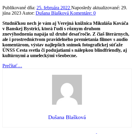
Publikované dňa:
25. februára 2022
Naposledy aktualizované:
29.
júna 2023
Autor:
Dušana Blašková
Komentáre:
0
Studničkou nech je vám aj Verejná knižnica Mikuláša Kováča
v Banskej Bystrici, ktorá ľudí s rôznym druhom
znevýhodnenia napája už druhé desaťročie. Z čiaš literárnych,
ale i prostredníctvom pravidelného premietania filmov s audio
komentárom, výstav najlepších snímok fotografickej súťaže
ÚNSS Cesta svetla či podujatiami s nálepkou blindfriendly, aj
kultúrnymi a umeleckými všeobecne.
“Pite
Prečítať
…
plnými
dúškami
z
dobrých
kníh
(John
Wooden)”
Dušana Blašková