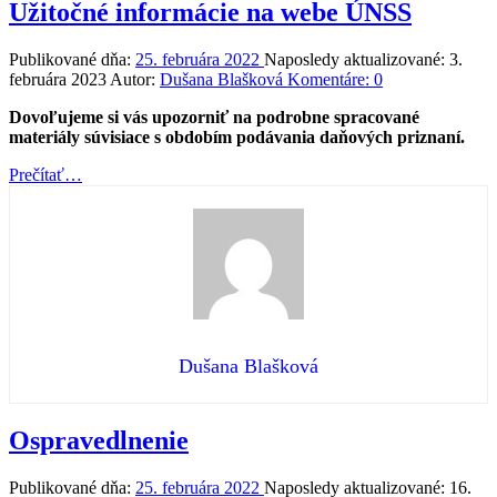
Užitočné informácie na webe ÚNSS
Publikované dňa:
25. februára 2022
Naposledy aktualizované:
3.
februára 2023
Autor:
Dušana Blašková
Komentáre:
0
Dovoľujeme si vás upozorniť na podrobne spracované
materiály súvisiace s obdobím podávania daňových priznaní.
“Užitočné
Prečítať
…
informácie
na
webe
ÚNSS”
Dušana Blašková
Ospravedlnenie
Publikované dňa:
25. februára 2022
Naposledy aktualizované:
16.