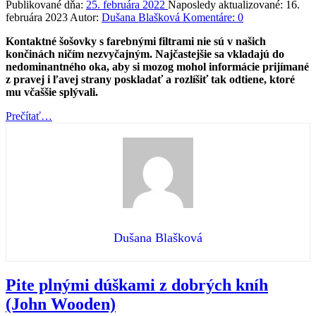
Publikované dňa:
25. februára 2022
Naposledy aktualizované:
16.
februára 2023
Autor:
Dušana Blašková
Komentáre:
0
Kontaktné šošovky s farebnými filtrami nie sú v našich
končinách ničím nezvyčajným. Najčastejšie sa vkladajú do
nedominantného oka, aby si mozog mohol informácie prijímané
z pravej i ľavej strany poskladať a rozlíšiť tak odtiene, ktoré
mu včaššie splývali.
“Pre
Prečítať
…
tých,
čo
hľadajú
korekciu
na
poruchu
farbocitu”
Dušana Blašková
Pite plnými dúškami z dobrých kníh
(John Wooden)