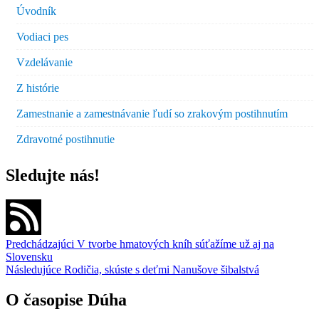
Úvodník
Vodiaci pes
Vzdelávanie
Z histórie
Zamestnanie a zamestnávanie ľudí so zrakovým postihnutím
Zdravotné postihnutie
Sledujte nás!
Navigácia
Predchádzajúci
V tvorbe hmatových kníh súťažíme už aj na
Slovensku
v
Následujúce
Rodičia, skúste s deťmi Nanušove šibalstvá
článku
O časopise Dúha