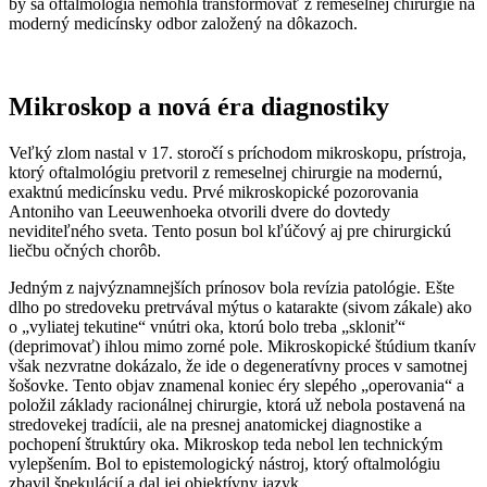
by sa oftalmológia nemohla transformovať z remeselnej chirurgie na
moderný medicínsky odbor založený na dôkazoch.
Mikroskop a nová éra diagnostiky
Veľký zlom nastal v 17. storočí s príchodom mikroskopu, prístroja,
ktorý oftalmológiu pretvoril z remeselnej chirurgie na modernú,
exaktnú medicínsku vedu. Prvé mikroskopické pozorovania
Antoniho van Leeuwenhoeka otvorili dvere do dovtedy
neviditeľného sveta. Tento posun bol kľúčový aj pre chirurgickú
liečbu očných chorôb.
Jedným z najvýznamnejších prínosov bola revízia patológie. Ešte
dlho po stredoveku pretrvával mýtus o katarakte (sivom zákale) ako
o „vyliatej tekutine“ vnútri oka, ktorú bolo treba „skloniť“
(deprimovať) ihlou mimo zorné pole. Mikroskopické štúdium tkanív
však nezvratne dokázalo, že ide o degeneratívny proces v samotnej
šošovke. Tento objav znamenal koniec éry slepého „operovania“ a
položil základy racionálnej chirurgie, ktorá už nebola postavená na
stredovekej tradícii, ale na presnej anatomickej diagnostike a
pochopení štruktúry oka. Mikroskop teda nebol len technickým
vylepšením. Bol to epistemologický nástroj, ktorý oftalmológiu
zbavil špekulácií a dal jej objektívny jazyk.