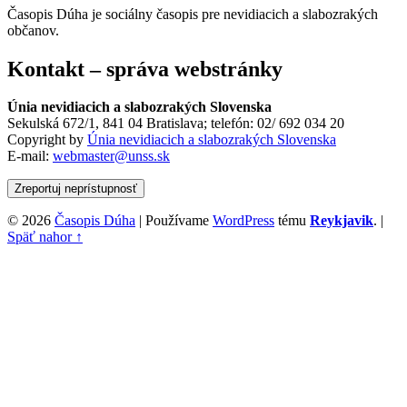
Časopis Dúha je sociálny časopis pre nevidiacich a slabozrakých
občanov.
Kontakt – správa webstránky
Únia nevidiacich a slabozrakých Slovenska
Sekulská 672/1, 841 04 Bratislava; telefón: 02/ 692 034 20
Copyright by
Únia nevidiacich a slabozrakých Slovenska
E-mail:
webmaster@unss.sk
Zreportuj neprístupnosť
© 2026
Časopis Dúha
|
Používame
WordPress
tému
Reykjavik
.
|
Späť nahor ↑