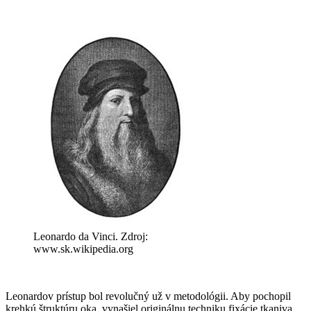
Leonardo da Vinci. Zdroj:
www.sk.wikipedia.org
Leonardov prístup bol revolučný už v metodológii. Aby pochopil
krehkú štruktúru oka, vynašiel originálnu techniku fixácie tkaniva.