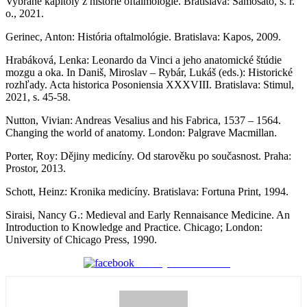
Vybrané kapitoly z histórie oftalmológie. Bratislava: Samosato, s. r.
o., 2021.
Gerinec, Anton: História oftalmológie. Bratislava: Kapos, 2009.
Hrabáková, Lenka: Leonardo da Vinci a jeho anatomické štúdie
mozgu a oka. In Daniš, Miroslav – Rybár, Lukáš (eds.): Historické
rozhľady. Acta historica Posoniensia XXXVIII. Bratislava: Stimul,
2021, s. 45-58.
Nutton, Vivian: Andreas Vesalius and his Fabrica, 1537 – 1564.
Changing the world of anatomy. London: Palgrave Macmillan.
Porter, Roy: Dějiny medicíny. Od starověku po současnost. Praha:
Prostor, 2013.
Schott, Heinz: Kronika medicíny. Bratislava: Fortuna Print, 1994.
Siraisi, Nancy G.: Medieval and Early Rennaisance Medicine. An
Introduction to Knowledge and Practice. Chicago; London:
University of Chicago Press, 1990.
Zdieľaj na Facebooku