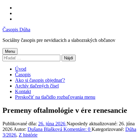
Preskočiť
na
Preskočiť
hlavnú
na
Preskočiť
navigáciu
hlavný
na
Časopis Dúha
obsah
pätičku
Sociálny časopis pre nevidiacich a slabozrakých občanov
Menu
Hľadať:
Úvod
Časopis
Ako si časopis objednať?
Archív tlačených čísel
Kontakt
Preskočiť na tlačidlo rozbaľovania menu
Premeny oftalmológie v ére renesancie
Publikované dňa:
26. júna 2026
Naposledy aktualizované:
26. júna
2026
Autor:
Dušana Blašková
Komentáre:
0
Kategorizované:
Dúha
3/2026
,
Z histórie