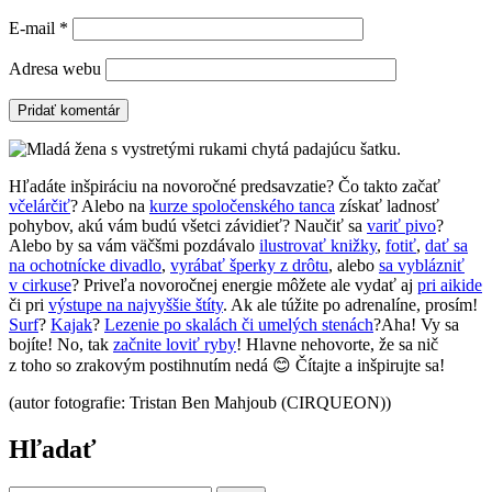
E-mail
*
Adresa webu
Hľadáte inšpiráciu na novoročné predsavzatie? Čo takto začať
včelárčiť
? Alebo na
kurze spoločenského tanca
získať ladnosť
pohybov, akú vám budú všetci závidieť? Naučiť sa
variť pivo
?
Alebo by sa vám väčšmi pozdávalo
ilustrovať knižky
,
fotiť
,
dať sa
na ochotnícke divadlo
,
vyrábať šperky z drôtu
, alebo
sa vyblázniť
v cirkuse
? Priveľa novoročnej energie môžete ale vydať aj
pri aikide
či pri
výstupe na najvyššie štíty
. Ak ale túžite po adrenalíne, prosím!
Surf
?
Kajak
?
Lezenie po skalách či umelých stenách
?Aha! Vy sa
bojíte! No, tak
začnite loviť ryby
! Hlavne nehovorte, že sa nič
z toho so zrakovým postihnutím nedá 😊 Čítajte a inšpirujte sa!
(autor fotografie: Tristan Ben Mahjoub (CIRQUEON))
Hľadať