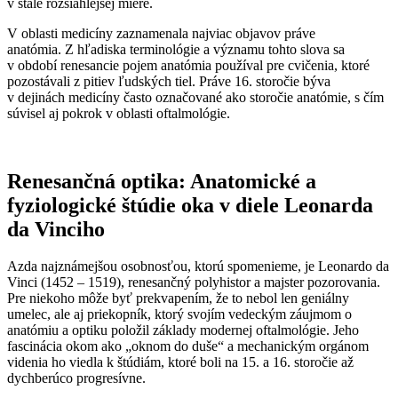
v stále rozsiahlejšej miere.
V oblasti medicíny zaznamenala najviac objavov práve
anatómia. Z hľadiska terminológie a významu tohto slova sa
v období renesancie pojem anatómia používal pre cvičenia, ktoré
pozostávali z pitiev ľudských tiel. Práve 16. storočie býva
v dejinách medicíny často označované ako storočie anatómie, s čím
súvisel aj pokrok v oblasti oftalmológie.
Renesančná optika: Anatomické a
fyziologické štúdie oka v diele Leonarda
da Vinciho
Azda najznámejšou osobnosťou, ktorú spomenieme, je Leonardo da
Vinci (1452 – 1519), renesančný polyhistor a majster pozorovania.
Pre niekoho môže byť prekvapením, že to nebol len geniálny
umelec, ale aj priekopník, ktorý svojím vedeckým záujmom o
anatómiu a optiku položil základy modernej oftalmológie. Jeho
fascinácia okom ako „oknom do duše“ a mechanickým orgánom
videnia ho viedla k štúdiám, ktoré boli na 15. a 16. storočie až
dychberúco progresívne.