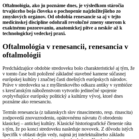
Oftalmológia, ako ju poznáme dnes, je výsledkom stáročia
trvajúceho boja človeka o pochopenie najzložitejšieho zo
zmyslových orgánov. Od obdobia renesancie sa aj v tejto
medicínskej disciplíne odohrali revolučné zmeny smerom k
exaktnému pozorovaniu, anatomickej pitve a neskôr až k
technologickej vedeckej praxi.
Oftalmológia v renesancii, renesancia v
oftalmológii
Predchádzajúce obdobie stredoveku bolo charakteristické aj tým, že
v tomto čase boli položené základné stavebné kamene súčasnej
európskej kultúry i značnej časti dnešných európskych národov.
Práve v stredoveku sa z myšlienkového odkazu antiky v symbióze
s kresťanským náboženstvom vytvorilo jedinečné spojenie
ovplyvňujúce európsky politický a kultúrny vývoj, ktoré dnes
poznáme ako renesanciu.
Termín renesancia (z talianskych slov rinascimento, resp. rinascita)
zodpovedá znovuzrodeniu, opätovnému návratu či obrodeniu
klasickej – antickej kultúry. Klasické historiografické členenie ráta
s tým, že po konci stredoveku nasleduje novovek. Z dôvodu istých
špecifík v oblasti dejín vedy, najmä jej intelektuálneho základu