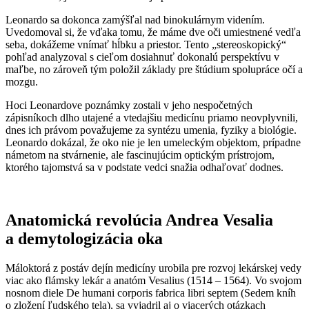
Leonardo sa dokonca zamýšľal nad binokulárnym videním.
Uvedomoval si, že vďaka tomu, že máme dve oči umiestnené vedľa
seba, dokážeme vnímať hĺbku a priestor. Tento „stereoskopický“
pohľad analyzoval s cieľom dosiahnuť dokonalú perspektívu v
maľbe, no zároveň tým položil základy pre štúdium spolupráce očí a
mozgu.
Hoci Leonardove poznámky zostali v jeho nespočetných
zápisníkoch dlho utajené a vtedajšiu medicínu priamo neovplyvnili,
dnes ich právom považujeme za syntézu umenia, fyziky a biológie.
Leonardo dokázal, že oko nie je len umeleckým objektom, prípadne
námetom na stvárnenie, ale fascinujúcim optickým prístrojom,
ktorého tajomstvá sa v podstate vedci snažia odhaľovať dodnes.
Anatomická revolúcia Andrea Vesalia
a demytologizácia oka
Máloktorá z postáv dejín medicíny urobila pre rozvoj lekárskej vedy
viac ako flámsky lekár a anatóm Vesalius (1514 – 1564). Vo svojom
nosnom diele De humani corporis fabrica libri septem (Sedem kníh
o zložení ľudského tela), sa vyjadril aj o viacerých otázkach