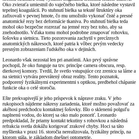
Oko zvieraťa umiestnil do vaječného bielka, ktoré následne vystavil
tepelnej koagulácii. Po stuhnutí bielka sa tekuté štruktúry oka
zafixovali v pevnej hmote, čo mu umožnilo vykonať čisté a presné
anatomické rezy bez deformácie tkaniva. Po stuhnutí bielka teda
mohol oko bezpečne rozrezať na jemné rezy bez toho, aby sa
znehodnotilo. Vďaka tomu mohol podrobne zmapovať rohovku,
šošovku a sietnicu. Tieto pozorovania zachytil v precíznych
anatomických nákresoch, ktoré patria k vôbec prvým vedecky
presným zobrazeniam ľudského oka v dejinách.
Leonardo však nezostal len pri anatómii. Ako prvý správne
pochopil, že oko funguje na tzv. princípe camera obscura, resp.
dierkovej komory. Tvrdil, že svetlo vstupujúce cez zrenicu sa láme a
na sietnici vytvára prevrátený obraz reality. Tento poznatok,
podporený fyzikálnymi experimentmi s optikou, predbehol chápanie
funkcie oka o celé storočia.
Ešte prekvapivejší je jeho príspevok k náprave zraku. V jeho
rukopisoch nájdeme nákresy zariadenia, ktoré možno považovať za
akéhosi predchodcu kontaktnej šošovky. Išlo o sklenenú polguľu
naplnenú vodou, do ktorej sa oko malo ponoriť. Leonardo
predpokladal, že priamy kontakt tekutiny s rohovkou a následná
refrakcia svetla dokážu korigovať zrakové chyby. Hoci sa táto
myšlienka v praxi 16. storočia nerealizovala, fyzikálny princíp, na
ktorom stála, je základom dnešnej optometrie.