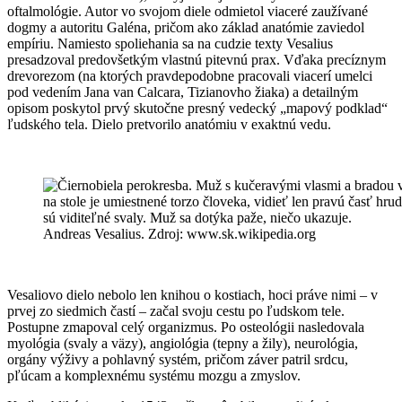
oftalmológie. Autor vo svojom diele odmietol viaceré zaužívané
dogmy a autoritu Galéna, pričom ako základ anatómie zaviedol
empíriu. Namiesto spoliehania sa na cudzie texty Vesalius
presadzoval predovšetkým vlastnú pitevnú prax. Vďaka precíznym
drevorezom (na ktorých pravdepodobne pracovali viacerí umelci
pod vedením Jana van Calcara, Tizianovho žiaka) a detailným
opisom poskytol prvý skutočne presný vedecký „mapový podklad“
ľudského tela. Dielo pretvorilo anatómiu v exaktnú vedu.
Andreas Vesalius. Zdroj: www.sk.wikipedia.org
Vesaliovo dielo nebolo len knihou o kostiach, hoci práve nimi – v
prvej zo siedmich častí – začal svoju cestu po ľudskom tele.
Postupne zmapoval celý organizmus. Po osteológii nasledovala
myológia (svaly a väzy), angiológia (tepny a žily), neurológia,
orgány výživy a pohlavný systém, pričom záver patril srdcu,
pľúcam a komplexnému systému mozgu a zmyslov.