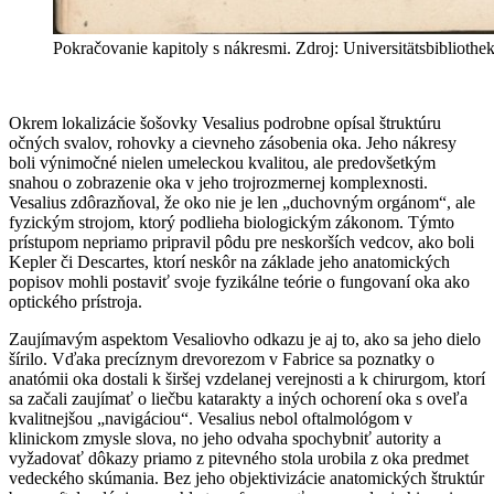
Pokračovanie kapitoly s nákresmi. Zdroj: Universitätsbibliothe
Okrem lokalizácie šošovky Vesalius podrobne opísal štruktúru
očných svalov, rohovky a cievneho zásobenia oka. Jeho nákresy
boli výnimočné nielen umeleckou kvalitou, ale predovšetkým
snahou o zobrazenie oka v jeho trojrozmernej komplexnosti.
Vesalius zdôrazňoval, že oko nie je len „duchovným orgánom“, ale
fyzickým strojom, ktorý podlieha biologickým zákonom. Týmto
prístupom nepriamo pripravil pôdu pre neskorších vedcov, ako boli
Kepler či Descartes, ktorí neskôr na základe jeho anatomických
popisov mohli postaviť svoje fyzikálne teórie o fungovaní oka ako
optického prístroja.
Zaujímavým aspektom Vesaliovho odkazu je aj to, ako sa jeho dielo
šírilo. Vďaka precíznym drevorezom v Fabrice sa poznatky o
anatómii oka dostali k širšej vzdelanej verejnosti a k chirurgom, ktorí
sa začali zaujímať o liečbu katarakty a iných ochorení oka s oveľa
kvalitnejšou „navigáciou“. Vesalius nebol oftalmológom v
klinickom zmysle slova, no jeho odvaha spochybniť autority a
vyžadovať dôkazy priamo z pitevného stola urobila z oka predmet
vedeckého skúmania. Bez jeho objektivizácie anatomických štruktúr