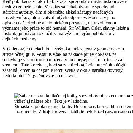
Keď publikácia v roku 1543 vyšla, spôsobila v medicínskom svete
doslova zemetrasenie. Vesalius sa nebál otvorene spochybniť
stáročné autority, čím si okamžite získal zástupy nadšených
nasledovníkov, ale aj zatvrdnutých odporcov. Hoci sa v jeho
opisoch našli drobné anatomické nepresnosti, na revolučnom
význame jeho práce to nič nemení. Sir William Osler, slávny lekár a
historik, ju právom označil za najvýznamnejšiu publikáciu v
dejinách medicíny.
V Galénových dielach bola šošovka umiestnená v geometrickom
strede očnej gule. Vesalius však na základe pitiev dokázal, že
šošovka je v skutočnosti uložená v prednejšej časti oka, tesne za
zrenicou. Táto korekcia, hoci sa zdá drobná, bola pre oftalmológiu
zásadná. Zmenila chápanie lomu svetla v oku a narušila dovtedy
nedotknuteľné „galénovské predstavy“.
Štrnásta kapitola siedmej knihy De corporis fabrica libri sept
instrumento. Zdroj: Universitätsbibliothek Basel (www.e-rara.c