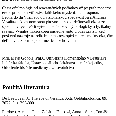
Cesta oftalmológie od renesančných počiatkov až po prah modernej
éry je príbehom víťazstva kritického myslenia nad dogmou.
Leonardo da Vinci svojou vizionárskou zvedavosťou a Andreas
Vesalius nekompromisnou pitevnou praxou definovali oko a zo
špekulatívnych teórií vytvorili sofistikovaný biologický a fyzikálny
systém. Vynález mikroskopu následne tento proces zavŕšil, keď
poskytol nástroje na odhalenie mikroskopickej architektúry oka, čím
definitívne zmenil optiku medicínskeho vnímania.
Mgr. Matej Gogola, PhD., Univerzita Komenského v Bratislave,
Lekárska fakulta, Ústav sociálneho lekárstva a lekárskej etiky,
Oddelenie histórie medicíny a zdravotníctva
Použitá literatúra
De Laey, Jean J.: The eye of Vesalius. Acta Ophtalmologica, 89,
2022, 3, s. 293-300.
Furdová, Alena – Oláh, Zoltán – Falisová, Anna – Stern, Tomáš: