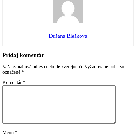
Dušana Blašková
Preskočiť
späť
Pridaj komentár
na
hlavnú
Vaša e-mailová adresa nebude zverejnená.
Vyžadované polia sú
navigáciu
označené
*
Komentár
*
Meno
*