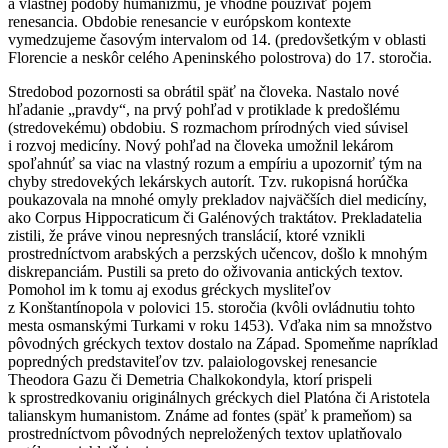
a vlastnej podoby humanizmu, je vhodné používať pojem
renesancia. Obdobie renesancie v európskom kontexte
vymedzujeme časovým intervalom od 14. (predovšetkým v oblasti
Florencie a neskôr celého Apeninského polostrova) do 17. storočia.
Stredobod pozornosti sa obrátil späť na človeka. Nastalo nové
hľadanie „pravdy“, na prvý pohľad v protiklade k predošlému
(stredovekému) obdobiu. S rozmachom prírodných vied súvisel
i rozvoj medicíny. Nový pohľad na človeka umožnil lekárom
spoľahnúť sa viac na vlastný rozum a empíriu a upozorniť tým na
chyby stredovekých lekárskych autorít. Tzv. rukopisná horúčka
poukazovala na mnohé omyly prekladov najväčších diel medicíny,
ako Corpus Hippocraticum či Galénových traktátov. Prekladatelia
zistili, že práve vinou nepresných translácií, ktoré vznikli
prostredníctvom arabských a perzských učencov, došlo k mnohým
diskrepanciám. Pustili sa preto do oživovania antických textov.
Pomohol im k tomu aj exodus gréckych mysliteľov
z Konštantínopola v polovici 15. storočia (kvôli ovládnutiu tohto
mesta osmanskými Turkami v roku 1453). Vďaka nim sa množstvo
pôvodných gréckych textov dostalo na Západ. Spomeňme napríklad
popredných predstaviteľov tzv. palaiologovskej renesancie
Theodora Gazu či Demetria Chalkokondyla, ktorí prispeli
k sprostredkovaniu originálnych gréckych diel Platóna či Aristotela
talianskym humanistom. Známe ad fontes (späť k prameňom) sa
prostredníctvom pôvodných nepreložených textov uplatňovalo