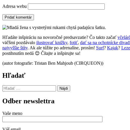
Adresa webu
Hľadáte inšpiráciu na novoročné predsavzatie? Čo takto začať
včelár
väčšmi pozdávalo
ilustrovať knižky
,
fotiť
,
dať sa na ochotnícke divad
najvyššie štíty
. Ak ale túžite po adrenalíne, prosím!
Surf
?
Kajak
?
Leze
postihnutím nedá 😊 Čítajte a inšpirujte sa!
(autor fotografie: Tristan Ben Mahjoub (CIRQUEON))
Hľadať
Hľadať:
Odber newslettra
Vaše meno
Váš email