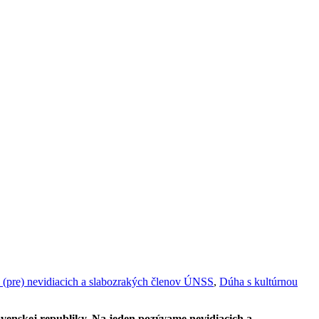
y (pre) nevidiacich a slabozrakých členov ÚNSS
,
Dúha s kultúrnou
ovenskej republiky. Na jeden pozývame nevidiacich a