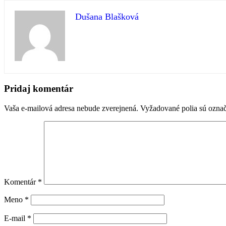
Dušana Blašková
Preskočiť
späť
Pridaj komentár
na
hlavnú
Vaša e-mailová adresa nebude zverejnená.
Vyžadované polia sú ozna
navigáciu
Komentár
*
Meno
*
E-mail
*