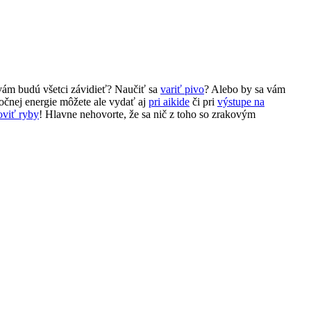
vám budú všetci závidieť? Naučiť sa
variť pivo
? Alebo by sa vám
očnej energie môžete ale vydať aj
pri aikide
či pri
výstupe na
oviť ryby
! Hlavne nehovorte, že sa nič z toho so zrakovým