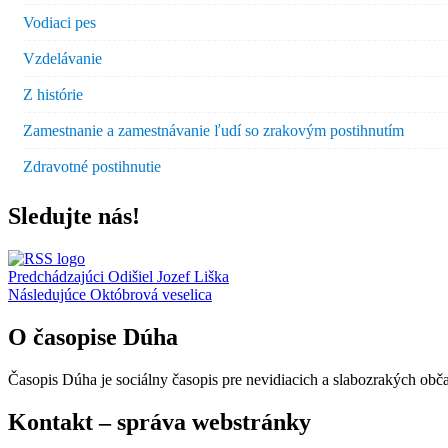
Vodiaci pes
Vzdelávanie
Z histórie
Zamestnanie a zamestnávanie ľudí so zrakovým postihnutím
Zdravotné postihnutie
Sledujte nás!
Navigácia
Predchádzajúci
Odišiel Jozef Liška
Následujúce
Októbrová veselica
v
článku
O časopise Dúha
Časopis Dúha je sociálny časopis pre nevidiacich a slabozrakých obč
Kontakt – správa webstránky