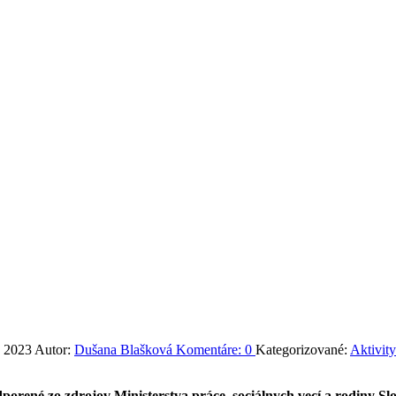
a 2023
Autor:
Dušana Blašková
Komentáre:
0
Kategorizované:
Aktivit
orené zo zdrojov Ministerstva práce, sociálnych vecí a rodiny Sl