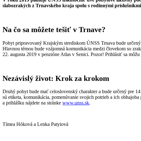
slabozrakých z Trnavského kraja spolu s rodinnými príslušníkm
Na čo sa môžete tešiť v Trnave?
Pobyt pripravovaný Krajským strediskom ÚNSS Trnava bude určený pre
Hlavnou témou bude vzájomná komunikácia medzi človekom so zrakov
22. augusta 2019 v penzióne Atlas v Senici. Pozor! Prihlásiť sa môžu
Nezávislý život: Krok za krokom
Druhý pobyt bude mať celoslovenský charakter a bude určený pre 14 
sú etiketa, komunikácia, pomenúvanie svojich potrieb a ich obhajoba
a prihlášku nájdete na stránke
www.unss.sk
.
Tímea Hóková a Lenka Patyiová