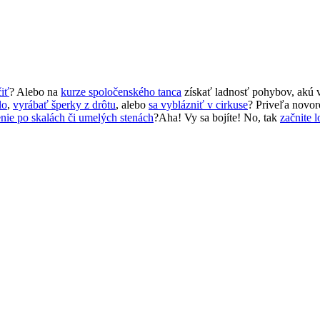
čiť
? Alebo na
kurze spoločenského tanca
získať ladnosť pohybov, akú 
lo
,
vyrábať šperky z drôtu
, alebo
sa vyblázniť v cirkuse
? Priveľa novor
nie po skalách či umelých stenách
?Aha! Vy sa bojíte! No, tak
začnite l