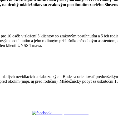
i, na druhý mládežníkov so zrakovým postihnutím z celého Sloven
 10 osôb v zložení 5 klientov so zrakovým postihnutím a 5 ich rodin
ým postihnutím a jeho rodinným príslušníkom/osobným asistentom, ef
 len klienti ÚNSS Trnava.
mladých nevidiacich a slabozrakých. Bude sa orientovať predovšetkým 
 pred okolím (napr. aj pred rodičmi). Mládežnícky pobyt sa uskutoční 
Zdieľaj na Facebooku