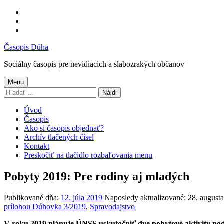
Preskočiť
na
Preskočiť
hlavnú
na
Preskočiť
navigáciu
hlavný
na
Časopis Dúha
obsah
pätičku
Sociálny časopis pre nevidiacich a slabozrakých občanov
Menu
Hľadať:
Úvod
Časopis
Ako si časopis objednať?
Archív tlačených čísel
Kontakt
Preskočiť na tlačidlo rozbaľovania menu
Pobyty 2019: Pre rodiny aj mladých
Publikované dňa:
12. júla 2019
Naposledy aktualizované:
28. august
prílohou Dúhovka 3/2019
,
Spravodajstvo
V roku 2019 plánuje ÚNSS uskutočniť dve pobytové aktivity podp