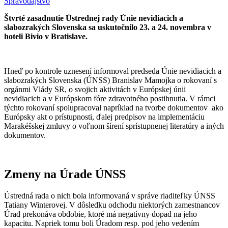
Spravodajstvo
Štvrté zasadnutie Ústrednej rady Únie nevidiacich a
slabozrakých Slovenska sa uskutočnilo 23. a 24. novembra v
hoteli Bivio v Bratislave.
Hneď po kontrole uznesení informoval predseda Únie nevidiacich a
slabozrakých Slovenska (ÚNSS) Branislav Mamojka o rokovaní s
orgánmi Vlády SR, o svojich aktivitách v Európskej únii
nevidiacich a v Európskom fóre zdravotného postihnutia. V rámci
týchto rokovaní spolupracoval napríklad na tvorbe dokumentov ako
Európsky akt o prístupnosti, ďalej predpisov na implementáciu
Marakéšskej zmluvy o voľnom šírení sprístupnenej literatúry a iných
dokumentov.
Zmeny na Úrade ÚNSS
Ústredná rada o nich bola informovaná v správe riaditeľky ÚNSS
Tatiany Winterovej. V dôsledku odchodu niektorých zamestnancov
Úrad prekonáva obdobie, ktoré má negatívny dopad na jeho
kapacitu. Napriek tomu boli Úradom resp. pod jeho vedením