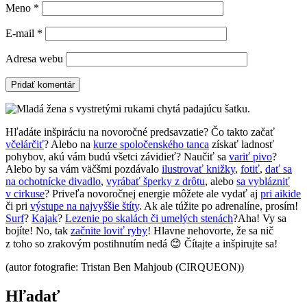
Meno
*
E-mail
*
Adresa webu
Hľadáte inšpiráciu na novoročné predsavzatie? Čo takto začať
včelárčiť
? Alebo na
kurze spoločenského tanca
získať ladnosť
pohybov, akú vám budú všetci závidieť? Naučiť sa
variť pivo
?
Alebo by sa vám väčšmi pozdávalo
ilustrovať knižky
,
fotiť
,
dať sa
na ochotnícke divadlo
,
vyrábať šperky z drôtu
, alebo
sa vyblázniť
v cirkuse
? Priveľa novoročnej energie môžete ale vydať aj
pri aikide
či pri
výstupe na najvyššie štíty
. Ak ale túžite po adrenalíne, prosím!
Surf
?
Kajak
?
Lezenie po skalách či umelých stenách
?Aha! Vy sa
bojíte! No, tak
začnite loviť ryby
! Hlavne nehovorte, že sa nič
z toho so zrakovým postihnutím nedá 😊 Čítajte a inšpirujte sa!
(autor fotografie: Tristan Ben Mahjoub (CIRQUEON))
Hľadať