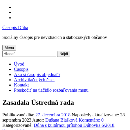
Preskočiť
na
Preskočiť
hlavnú
na
Preskočiť
navigáciu
hlavný
na
Časopis Dúha
obsah
pätičku
Sociálny časopis pre nevidiacich a slabozrakých občanov
Menu
Hľadať:
Úvod
Časopis
Ako si časopis objednať?
Archív tlačených čísel
Kontakt
Preskočiť na tlačidlo rozbaľovania menu
Zasadala Ústredná rada
Publikované dňa:
27. decembra 2018
Naposledy aktualizované:
28.
septembra 2023
Autor:
Dušana Blašková
Komentáre:
0
Kategorizované:
Dúha s kultúrnou prílohou Dúhovka 6/2018
,