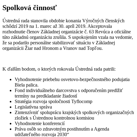
Spolková činnosť
Ústredná rada stanovila obdobie konania Výročných členských
schôdzí 2019 na 1. marec až 30. apríl 2019. Akceptovala
rozhodnutie členov Základnej organizácie č. 63 Revúca a oficiálne
túto základnú organizáciu zrušila. S uspokojením vzala na vedomie,
že sa podarilo personálne stabilizovať situáciu v Základnej
organizácii Žiar nad Hronom a Vranov nad Topľou.
K ďalším bodom, o ktorých rokovala Ústredná rada patrili:
Vyhodnotenie priebehu osvetovo-bezpečnostného podujatia
Biela palica.
Fond individuálneho darcovstva s odporučením predlžiť
termíny na predkladanie žiadostí
Stratégia rozvoja spoločnosti Tyflocomp
Legislatívna správa
Zintenzívniť spoluprácu krajských spolkových organizačných
zložiek s Ústrednou kontrolnou komisiou
Vyhodnotenie konferencií
Práva osôb so zdravotným postihnutím a Agenda
udržateľného rozvoja 2030“