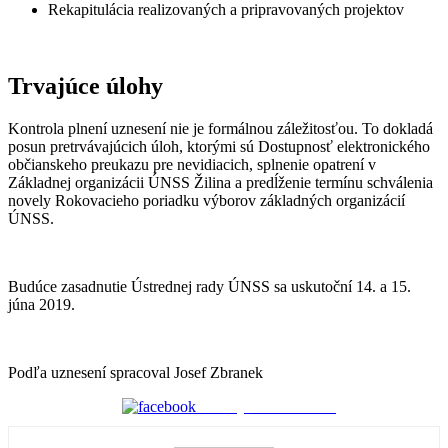
Rekapitulácia realizovaných a pripravovaných projektov
Trvajúce úlohy
Kontrola plnení uznesení nie je formálnou záležitosťou. To dokladá
posun pretrvávajúcich úloh, ktorými sú Dostupnosť elektronického
občianskeho preukazu pre nevidiacich, splnenie opatrení v
Základnej organizácii ÚNSS Žilina a predĺženie termínu schválenia
novely Rokovacieho poriadku výborov základných organizácií
ÚNSS.
Budúce zasadnutie Ústrednej rady ÚNSS sa uskutoční 14. a 15.
júna 2019.
Podľa uznesení spracoval Josef Zbranek
Zdieľaj na Facebooku