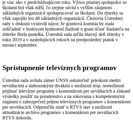
je viac ako v predchádzajúcom roku. Výnos priamej spolupráce so
školami bol však nižší, čo zrejme súvisí s vyšším záujmom
základných organizácií spolupracovať so školami. Do zbierky sa
však zapojilo len 48 základných organizácií. Členovia Ústrednej
rady v diskusii vyslovili názor, že grantová komisia by mala
zohľadniť v bodovom hodnotení žiadosti o grant účasť žiadateľa na
zbierke Biela pastelka. Ústredná rada určila hlavný deň zbierky v
roku 2019 a v nasledujúcich rokoch na predposledný piatok v
mesiaci september.
Sprístupnenie televíznych programov
Ústredná rada uvítala zámer ÚNSS uskutočniť prieskum medzi
nevidiacimi a slabozrakými divákmi o možnosti resp. nemožnosti
prijímať televízne programy s komentárom pre nevidiacich a získané
výsledky použiť na poradenstvo a na rokovania s kompetentnými
orgánmi o zabezpečení príjmu televíznych programov s komentárom
pre nevidiacich. Odporučila zistiť u RTVS stav a možnosti
aktualizácie archívu programov s komentárom pre nevidiacich
RTVS dokorán.