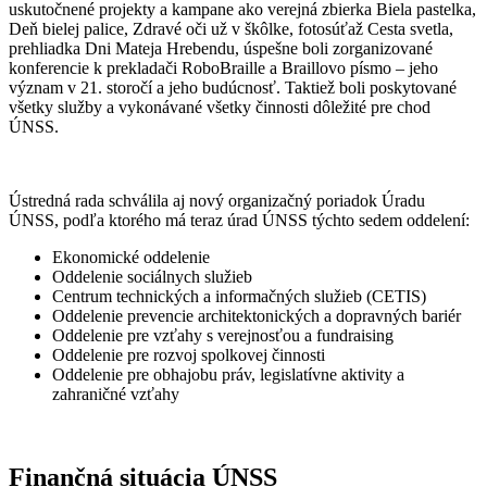
uskutočnené projekty a kampane ako verejná zbierka Biela pastelka,
Deň bielej palice, Zdravé oči už v škôlke, fotosúťaž Cesta svetla,
prehliadka Dni Mateja Hrebendu, úspešne boli zorganizované
konferencie k prekladači RoboBraille a Braillovo písmo – jeho
význam v 21. storočí a jeho budúcnosť. Taktiež boli poskytované
všetky služby a vykonávané všetky činnosti dôležité pre chod
ÚNSS.
Ústredná rada schválila aj nový organizačný poriadok Úradu
ÚNSS, podľa ktorého má teraz úrad ÚNSS týchto sedem oddelení:
Ekonomické oddelenie
Oddelenie sociálnych služieb
Centrum technických a informačných služieb (CETIS)
Oddelenie prevencie architektonických a dopravných bariér
Oddelenie pre vzťahy s verejnosťou a fundraising
Oddelenie pre rozvoj spolkovej činnosti
Oddelenie pre obhajobu práv, legislatívne aktivity a
zahraničné vzťahy
Finančná situácia ÚNSS