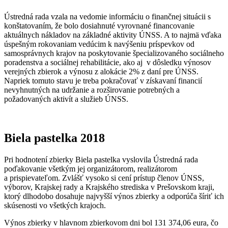
Ústredná rada vzala na vedomie informáciu o finančnej situácii s
konštatovaním, že bolo dosiahnuté vyrovnané financovanie
aktuálnych nákladov na základné aktivity ÚNSS. A to najmä vďaka
úspešným rokovaniam vedúcim k navýšeniu príspevkov od
samosprávnych krajov na poskytovanie špecializovaného sociálneho
poradenstva a sociálnej rehabilitácie, ako aj v dôsledku výnosov
verejných zbierok a výnosu z alokácie 2% z daní pre ÚNSS.
Napriek tomuto stavu je treba pokračovať v získavaní financií
nevyhnutných na udržanie a rozširovanie potrebných a
požadovaných aktivít a služieb ÚNSS.
Biela pastelka 2018
Pri hodnotení zbierky Biela pastelka vyslovila Ústredná rada
poďakovanie všetkým jej organizátorom, realizátorom
a prispievateľom. Zvlášť vysoko si cení prístup členov ÚNSS,
výborov, Krajskej rady a Krajského strediska v Prešovskom kraji,
ktorý dlhodobo dosahuje najvyšší výnos zbierky a odporúča šíriť ich
skúsenosti vo všetkých krajoch.
Výnos zbierky v hlavnom zbierkovom dni bol 131 374,06 eura, čo