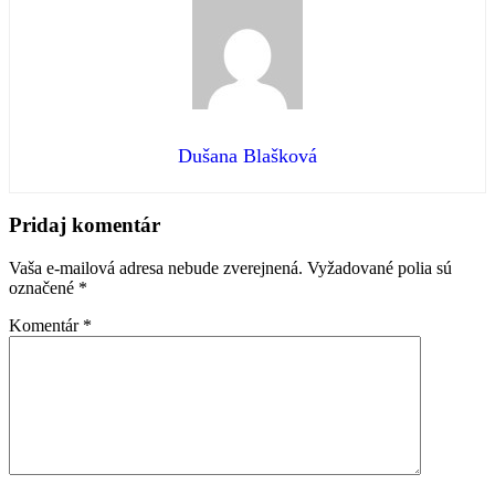
Dušana Blašková
Preskočiť
späť
Pridaj komentár
na
hlavnú
Vaša e-mailová adresa nebude zverejnená.
Vyžadované polia sú
navigáciu
označené
*
Komentár
*