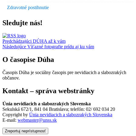
Zdravotné postihnutie
Sledujte nás!
Navigácia
Predchádzajúci
DÚHA až k vám
Následujúce
Víťazné fotografie prídu aj ku vám
v
článku
O časopise Dúha
Časopis Dúha je sociálny časopis pre nevidiacich a slabozrakých
občanov.
Kontakt – správa webstránky
Únia nevidiacich a slabozrakých Slovenska
Sekulská 672/1, 841 04 Bratislava; telefón: 02/ 692 034 20
Copyright by
Únia nevidiacich a slabozrakých Slovenska
E-mail:
webmaster@unss.sk
Zreportuj neprístupnosť