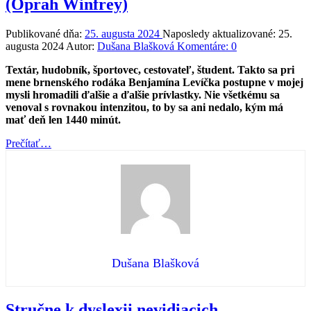
(Oprah Winfrey)
Publikované dňa:
25. augusta 2024
Naposledy aktualizované:
25.
augusta 2024
Autor:
Dušana Blašková
Komentáre:
0
Textár, hudobník, športovec, cestovateľ, študent. Takto sa pri
mene brnenského rodáka Benjamína Levíčka postupne v mojej
mysli hromadili ďalšie a ďalšie prívlastky. Nie všetkému sa
venoval s rovnakou intenzitou, to by sa ani nedalo, kým má
mať deň len 1440 minút.
“Najväčšie
Prečítať
…
dobrodružstvo,
aké
môžete
podniknúť,
je
žiť
život
svojich
snov
Dušana Blašková
(Oprah
Winfrey)”
Stručne k dyslexii nevidiacich