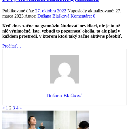
Publikované dňa:
27. októbra 2022
Naposledy aktualizované:
27.
marca 2023
Autor:
Dušana Blašková
Komentáre:
0
Keď dnes začne na gymnáziu študovať nevidiaci, nie je to už
nič výnimočné. Iste, vzbudí to pozornosť okolia, to ale platí v
každom prostredí, v ktorom ktosi taký začne aktívne pôsobiť.
“Prvý
Prečítať
…
nevidiaci
študent
gymnázia”
Dušana Blašková
Predchádzajúca
Nasledujúca
«
1
2
3
4
»
stránka
stránka