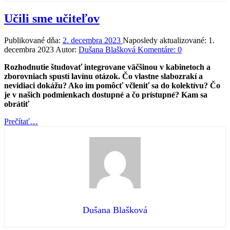
Učili sme učiteľov
Publikované dňa:
2. decembra 2023
Naposledy aktualizované:
1.
decembra 2023
Autor:
Dušana Blašková
Komentáre:
0
Rozhodnutie študovať integrovane väčšinou v kabinetoch a
zborovniach spustí lavínu otázok. Čo vlastne slabozrakí a
nevidiaci dokážu? Ako im pomôcť včleniť sa do kolektívu? Čo
je v našich podmienkach dostupné a čo prístupné? Kam sa
obrátiť
“Učili
Prečítať
…
sme
učiteľov”
Dušana Blašková