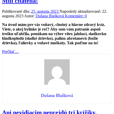
Milí čitatelia!
Publikované dňa:
25. augusta 2023
Naposledy aktualizované:
22.
augusta 2023
Autor:
Dušana Blašková
Komentáre:
0
Na úvod mám pre vás voňavý, chutný a hlavne zdravý kvíz.
Viete, o akej bylinke je reč? Aby som vám pátranie aspoň
trošku uľahčila, ponúkam na výber vitex jahňací, sladkovku
hladkoplodú (sladké drievko), palinu abrotanovú (božie
drievko), ľaliovky a voňavé muškáty. Tak poďme na to!
“Milí
Prečítať
…
čitatelia!”
Dušana Blašková
Ani nevidiacim neprejdú tri krížiky.