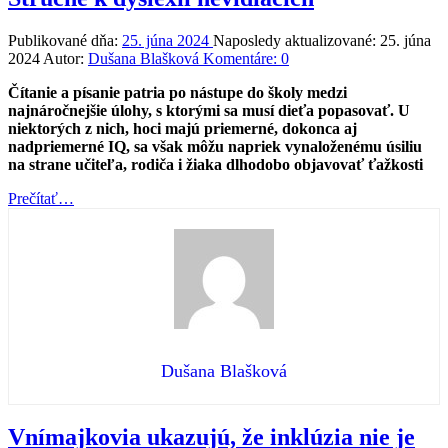
Publikované dňa:
25. júna 2024
Naposledy aktualizované:
25. júna
2024
Autor:
Dušana Blašková
Komentáre:
0
Čítanie a písanie patria po nástupe do školy medzi
najnáročnejšie úlohy, s ktorými sa musí dieťa popasovať. U
niektorých z nich, hoci majú priemerné, dokonca aj
nadpriemerné IQ, sa však môžu napriek vynaloženému úsiliu
na strane učiteľa, rodiča i žiaka dlhodobo objavovať ťažkosti
“Stručne
Prečítať
…
k
dyslexii
nevidiacich”
Dušana Blašková
Vnímajkovia ukazujú, že inklúzia nie je