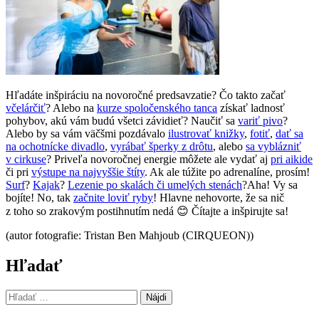
Hľadáte inšpiráciu na novoročné predsavzatie? Čo takto začať
včelárčiť
? Alebo na
kurze spoločenského tanca
získať ladnosť
pohybov, akú vám budú všetci závidieť? Naučiť sa
variť pivo
?
Alebo by sa vám väčšmi pozdávalo
ilustrovať knižky
,
fotiť
,
dať sa
na ochotnícke divadlo
,
vyrábať šperky z drôtu
, alebo
sa vyblázniť
v cirkuse
? Priveľa novoročnej energie môžete ale vydať aj
pri aikide
či pri
výstupe na najvyššie štíty
. Ak ale túžite po adrenalíne, prosím!
Surf
?
Kajak
?
Lezenie po skalách či umelých stenách
?Aha! Vy sa
bojíte! No, tak
začnite loviť ryby
! Hlavne nehovorte, že sa nič
z toho so zrakovým postihnutím nedá 😊 Čítajte a inšpirujte sa!
(autor fotografie: Tristan Ben Mahjoub (CIRQUEON))
Hľadať
Hľadať: