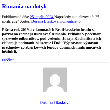
Rimania na dotyk
Publikované dňa:
25. apríla 2024
Naposledy aktualizované:
25.
apríla 2024
Autor:
Dušana Blašková
Komentáre:
0
Píše sa rok 2019 a v komnatách Bratislavského hradu sa
pozvoľna začínajú usídľovať Rimania. Pritiahli v početnom
sprievode odborníkov, pod vedením Juraja Kucharíka a ich
cieľom je podmaniť si územie i ľudí. Výpravnou výstavou
predmetov zo zbierkových fondov domácich i zahraničných
inštitúcií,
“Rimania
Prečítať
…
na
dotyk”
Dušana Blašková