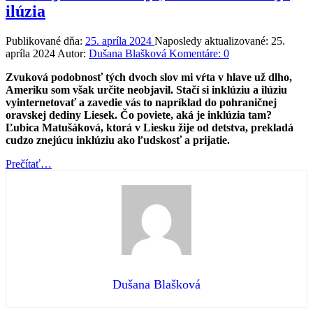
ilúzia
Publikované dňa:
25. apríla 2024
Naposledy aktualizované:
25.
apríla 2024
Autor:
Dušana Blašková
Komentáre:
0
Zvuková podobnosť tých dvoch slov mi vŕta v hlave už dlho,
Ameriku som však určite neobjavil. Stačí si inklúziu a ilúziu
vyinternetovať a zavedie vás to napríklad do pohraničnej
oravskej dediny Liesek. Čo poviete, aká je inklúzia tam?
Ľubica Matušáková, ktorá v Liesku žije od detstva, prekladá
cudzo znejúcu inklúziu ako ľudskosť a prijatie.
“Vnímajkovia
Prečítať
…
ukazujú,
že
inklúzia
nie
je
ilúzia”
Dušana Blašková