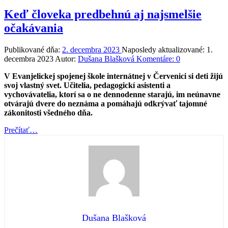
Keď človeka predbehnú aj najsmelšie
očakávania
Publikované dňa:
2. decembra 2023
Naposledy aktualizované:
1.
decembra 2023
Autor:
Dušana Blašková
Komentáre:
0
V Evanjelickej spojenej škole internátnej v Červenici si deti žijú
svoj vlastný svet. Učitelia, pedagogickí asistenti a
vychovávatelia, ktorí sa o ne dennodenne starajú, im neúnavne
otvárajú dvere do neznáma a pomáhajú odkrývať tajomné
zákonitosti všedného dňa.
“Keď
Prečítať
…
človeka
predbehnú
aj
najsmelšie
očakávania”
Dušana Blašková