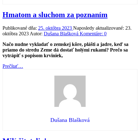
Hmatom a sluchom za poznaním
Publikované dňa:
25. októbra 2023
Naposledy aktualizované:
23.
októbra 2023
Autor:
Dušana Blašková
Komentáre:
0
Načo nudne vykladať o zemskej kôre, plášti a jadre, keď sa
priamo do stredu Zeme dá dostať holými rukami? Prečo sa
vytrápiť s popisom krviniek,
“Hmatom
Prečítať
…
a
sluchom
za
poznaním”
Dušana Blašková