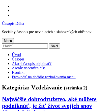
Preskočiť
na
Preskočiť
hlavnú
na
Preskočiť
navigáciu
hlavný
na
Časopis Dúha
obsah
pätičku
Sociálny časopis pre nevidiacich a slabozrakých občanov
Menu
Hľadať:
Úvod
Časopis
Ako si časopis objednať?
Archív tlačených čísel
Kontakt
Preskočiť na tlačidlo rozbaľovania menu
Kategória:
Vzdelávanie
(stránka 2)
Najväčšie dobrodružstvo, aké môžete
podniknúť, je žiť život svojich snov