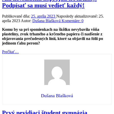
Podpísať sa musí vedieť každý!
Publikované dňa:
25. apríla 2023
Naposledy aktualizované:
25.
apríla 2023
Autor:
Dušana Blašková
Komentáre:
0
Komu by sa pri spomienkach na škôlku nevybavila vôňa
plastelíny, zvuk trhaného a krčeného papiera či nadšenie z
objavovania prečudesných línií, ktoré sa objavili na fólii po
jedinom ťahu perom?
“Ani
Prečítať
…
nevidiacim
neprejdú
tri
krížiky.
Podpísať
sa
musí
vedieť
každý!”
Dušana Blašková
Prvý nevidiaci študent gymnázia