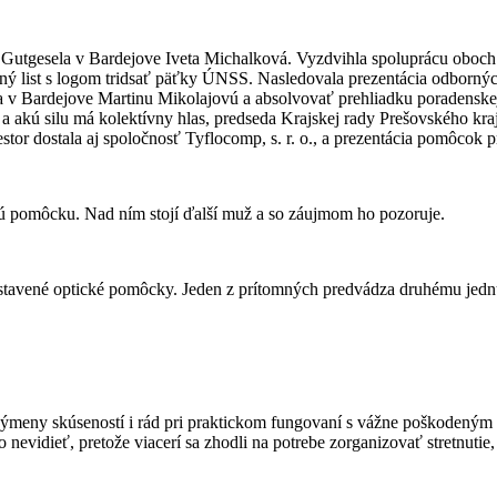
 Gutgesela v Bardejove Iveta Michalková. Vyzdvihla spoluprácu oboch inš
ý list s logom tridsať päťky ÚNSS. Nasledovala prezentácia odborných 
 v Bardejove Martinu Mikolajovú a absolvovať prehliadku poradenske
akú silu má kolektívny hlas, predseda Krajskej rady Prešovského kraja
tor dostala aj spoločnosť Tyflocomp, s. r. o., a prezentácia pomôcok p
meny skúseností i rád pri praktickom fungovaní s vážne poškodeným zra
čo nevidieť, pretože viacerí sa zhodli na potrebe zorganizovať stretnut