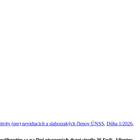
tivity (pre) nevidiacich a slabozrakých členov ÚNSS
,
Dúha 1/2026
,
stihnutím sa na Dni otvorených dverí stretlo 36 ľudí –
klientov