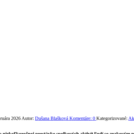
bruára 2026
Autor:
Dušana Blašková
Komentáre:
0
Kategorizované:
Ak
o niekoľkoročnej prestávke spolkových aktivít ľudí so zrakovým po