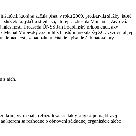
titúcií, ktorá sa začala písať v roku 2009, predstavila služby, ktoré
služieb krajského strediska, ktorej sa zhostila Marianna Vavrová.
j miestnosti. Predseda ÚNSS Ján Podolinský pripomenul, aký
 Michal Muravský zas priblížil históriu niekdajšej ZO, vyzdvihol jej
re domácnosť, sebaobsluhu, čítanie i písanie či hmatové hry.
kom, vymieňali a zbierali sa kontakty, aby sa pri najbližšej
ie, na ktorom sa rozhodne o obnovení základnej organizácie alebo