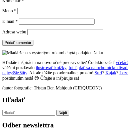
Komentár
*
Meno
*
E-mail
*
Adresa webu
Hľadáte inšpiráciu na novoročné predsavzatie? Čo takto začať
včelár
väčšmi pozdávalo
ilustrovať knižky
,
fotiť
,
dať sa na ochotnícke divad
najvyššie štíty
. Ak ale túžite po adrenalíne, prosím!
Surf
?
Kajak
?
Leze
postihnutím nedá 😊 Čítajte a inšpirujte sa!
(autor fotografie: Tristan Ben Mahjoub (CIRQUEON))
Hľadať
Hľadať:
Odber newslettra