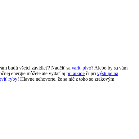
vám budú všetci závidieť? Naučiť sa
variť pivo
? Alebo by sa vám
očnej energie môžete ale vydať aj
pri aikide
či pri
výstupe na
oviť ryby
! Hlavne nehovorte, že sa nič z toho so zrakovým