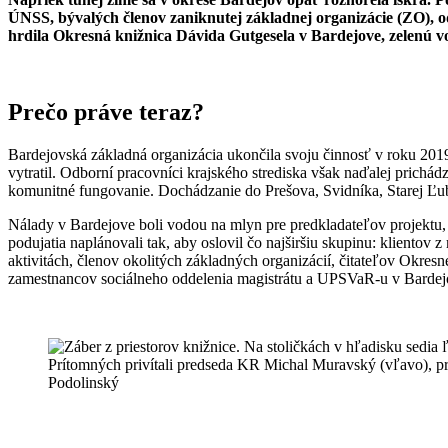
ÚNSS, bývalých členov zaniknutej základnej organizácie (ZO), od
hrdila Okresná knižnica Dávida Gutgesela v Bardejove, zelenú 
Prečo práve teraz?
Bardejovská základná organizácia ukončila svoju činnosť v roku 2019
vytratil. Odborní pracovníci krajského strediska však naďalej prichádz
komunitné fungovanie. Dochádzanie do Prešova, Svidníka, Starej Ľub
Nálady v Bardejove boli vodou na mlyn pre predkladateľov projektu,
podujatia naplánovali tak, aby oslovil čo najširšiu skupinu: klientov
aktivitách, členov okolitých základných organizácií, čitateľov Okre
zamestnancov sociálneho oddelenia magistrátu a UPSVaR-u v Bardejov
Prítomných privítali predseda KR Michal Muravský (vľavo), pr
Podolinský