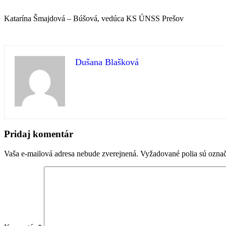
Katarína Šmajdová – Búšová, vedúca KS ÚNSS Prešov
Dušana Blašková
Preskočiť
späť
Pridaj komentár
na
hlavnú
Vaša e-mailová adresa nebude zverejnená.
Vyžadované polia sú ozna
navigáciu