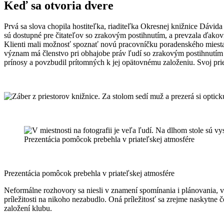
Keď sa otvoria dvere
Prvá sa slova chopila hostiteľka, riaditeľka Okresnej knižnice Dávida
sú dostupné pre čitateľov so zrakovým postihnutím, a prevzala ďakovn
Klienti mali možnosť spoznať novú pracovníčku poradenského miesta
význam má členstvo pri obhajobe práv ľudí so zrakovým postihnutím a 
prínosy a povzbudil prítomných k jej opätovnému založeniu. Svoj pries
Prezentácia pomôcok prebehla v priateľskej atmosfére
Prezentácia pomôcok prebehla v priateľskej atmosfére
Neformálne rozhovory sa niesli v znamení spomínania i plánovania, vý
príležitosti na nikoho nezabudlo. Oná príležitosť sa zrejme naskytne 
založení klubu.