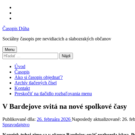
Preskočiť
na
Preskočiť
hlavnú
na
Preskočiť
navigáciu
hlavný
na
Časopis Dúha
obsah
pätičku
Sociálny časopis pre nevidiacich a slabozrakých občanov
Menu
Hľadať:
Úvod
Časopis
Ako si časopis objednať?
Archív tlačených čísel
Kontakt
Preskočiť na tlačidlo rozbaľovania menu
V Bardejove svitá na nové spolkové časy
Publikované dňa:
26. februára 2026
Naposledy aktualizované:
26. fe
Spravodajstvo
Napriek tuhej zime sa v okrese Bardejov opäť rozhorela iskra. P