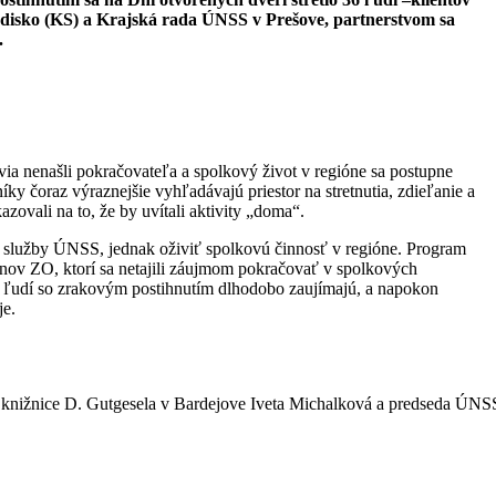
tredisko (KS) a Krajská rada ÚNSS v Prešove, partnerstvom sa
.
via nenašli pokračovateľa a spolkový život v regióne sa postupne
íky čoraz výraznejšie vyhľadávajú priestor na stretnutia, zdieľanie a
vali na to, že by uvítali aktivity „doma“.
ým služby ÚNSS, jednak oživiť spolkovú činnosť v regióne. Program
členov ZO, ktorí sa netajili záujmom pokračovať v spolkových
re ľudí so zrakovým postihnutím dlhodobo zaujímajú, a napokon
je.
a knižnice D. Gutgesela v Bardejove Iveta Michalková a predseda ÚNS