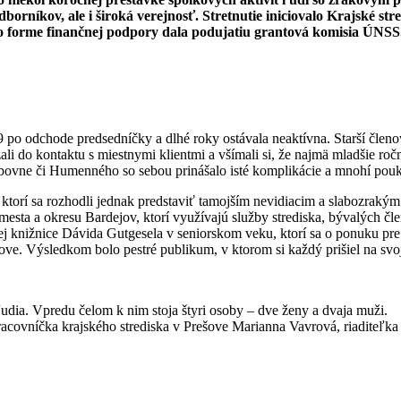
borníkov, ale i široká verejnosť. Stretnutie iniciovalo Krajské s
vo forme finančnej podpory dala podujatiu grantová komisia ÚNSS
 po odchode predsedníčky a dlhé roky ostávala neaktívna. Starší členo
ali do kontaktu s miestnymi klientmi a všímali si, že najmä mladšie ročn
ovne či Humenného so sebou prinášalo isté komplikácie a mnohí poukazo
 ktorí sa rozhodli jednak predstaviť tamojším nevidiacim a slabozrak
 z mesta a okresu Bardejov, ktorí využívajú služby strediska, bývalých 
snej knižnice Dávida Gutgesela v seniorskom veku, ktorí sa o ponuku p
e. Výsledkom bolo pestré publikum, v ktorom si každý prišiel na svo
acovníčka krajského strediska v Prešove Marianna Vavrová, riaditeľk