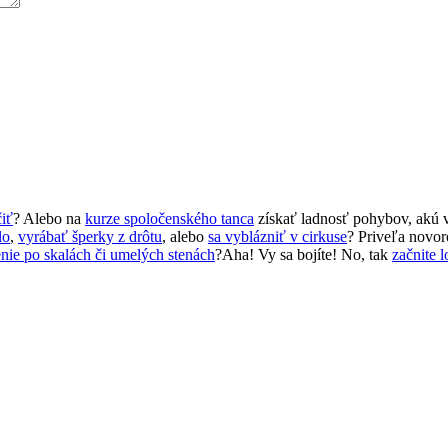
čiť
? Alebo na
kurze spoločenského tanca
získať ladnosť pohybov, akú 
lo
,
vyrábať šperky z drôtu
, alebo
sa vyblázniť v cirkuse
? Priveľa novor
nie po skalách či umelých stenách
?Aha! Vy sa bojíte! No, tak
začnite l