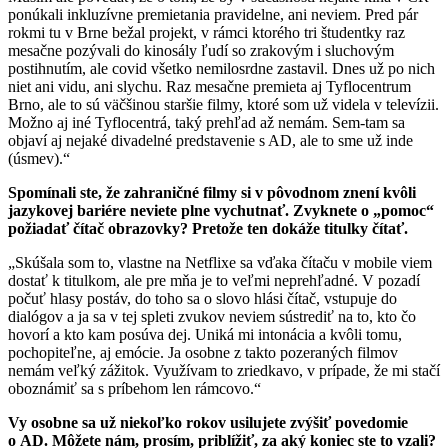
ponúkali inkluzívne premietania pravidelne, ani neviem. Pred pár
rokmi tu v Brne bežal projekt, v rámci ktorého tri študentky raz
mesačne pozývali do kinosály ľudí so zrakovým i sluchovým
postihnutím, ale covid všetko nemilosrdne zastavil. Dnes už po nich
niet ani vidu, ani slychu. Raz mesačne premieta aj Tyflocentrum
Brno, ale to sú väčšinou staršie filmy, ktoré som už videla v televízii.
Možno aj iné Tyflocentrá, taký prehľad až nemám. Sem-tam sa
objaví aj nejaké divadelné predstavenie s AD, ale to sme už inde
(úsmev).“
Spomínali ste, že zahraničné filmy si v pôvodnom znení kvôli
jazykovej bariére neviete plne vychutnať. Zvyknete o „pomoc“
požiadať čítač obrazovky? Pretože ten dokáže titulky čítať.
„Skúšala som to, vlastne na Netflixe sa vďaka čítaču v mobile viem
dostať k titulkom, ale pre mňa je to veľmi neprehľadné. V pozadí
počuť hlasy postáv, do toho sa o slovo hlási čítač, vstupuje do
dialógov a ja sa v tej spleti zvukov neviem sústrediť na to, kto čo
hovorí a kto kam posúva dej. Uniká mi intonácia a kvôli tomu,
pochopiteľne, aj emócie. Ja osobne z takto pozeraných filmov
nemám veľký zážitok. Využívam to zriedkavo, v prípade, že mi stačí
oboznámiť sa s príbehom len rámcovo.“
Vy osobne sa už niekoľko rokov usilujete zvýšiť povedomie
o AD. Môžete nám, prosím, priblížiť, za aký koniec ste to vzali?