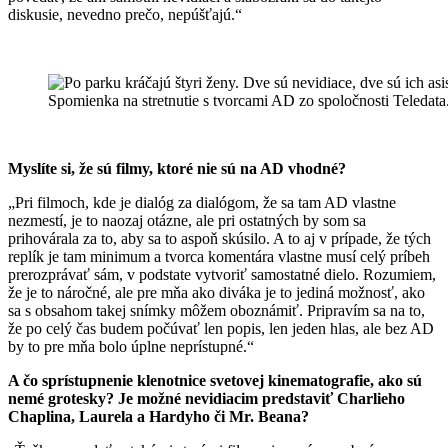
diskusie, nevedno prečo, nepúšťajú.“
Spomienka na stretnutie s tvorcami AD zo spoločnosti Teledata.
Myslíte si, že sú filmy, ktoré nie sú na AD vhodné?
„Pri filmoch, kde je dialóg za dialógom, že sa tam AD vlastne
nezmestí, je to naozaj otázne, ale pri ostatných by som sa
prihovárala za to, aby sa to aspoň skúsilo. A to aj v prípade, že tých
replík je tam minimum a tvorca komentára vlastne musí celý príbeh
prerozprávať sám, v podstate vytvoriť samostatné dielo. Rozumiem,
že je to náročné, ale pre mňa ako diváka je to jediná možnosť, ako
sa s obsahom takej snímky môžem oboznámiť. Pripravím sa na to,
že po celý čas budem počúvať len popis, len jeden hlas, ale bez AD
by to pre mňa bolo úplne neprístupné.“
A čo sprístupnenie klenotnice svetovej kinematografie, ako sú
nemé grotesky? Je možné nevidiacim predstaviť Charlieho
Chaplina, Laurela a Hardyho či Mr. Beana?