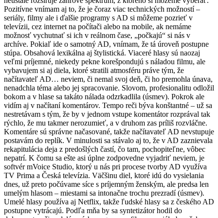
neustále rozširuje žánrové spektrum, z ktorého si môžeme vyberať.
Pozitívne vnímam aj to, že je čoraz viac technických možností –
seriály, filmy ale i ďalšie programy s AD si môžeme pozrieť v
televízii, cez internet na počítači alebo na mobile, ak nemáme
možnosť vychutnať si ich v reálnom čase, „počkajú“ si nás v
archíve. Pokiaľ ide o samotný AD, vnímam, že tá úroveň postupne
stúpa. Obsahová lexikálna aj štylistická. Viaceré hlasy sú naozaj
veľmi príjemné, niekedy pekne korešpondujú s náladou filmu, ale
vybavujem si aj diela, ktoré stratili atmosféru práve tým, že
načítavateľ AD… neviem, či nemal svoj deň, či ho premohla únava,
nenadchla téma alebo jej spracovanie. Slovom, profesionalitu odložil
bokom a v hlase sa takáto nálada odzrkadlila (úsmev). Pokrok ale
vidím aj v načítaní komentárov. Tempo reči býva konštantné – už sa
nestretávam s tým, že by v jednom vstupe komentátor rozprával tak
rýchlo, že mu takmer nerozumieť, a v druhom zas príliš rozvláčne.
Komentáre sú správne načasované, takže načítavateľ AD nevstupuje
postavám do replík. V minulosti sa stávalo aj to, že v AD zaznievala
rekapitulácia deja z predošlých častí, čo tam, pochopiteľne, vôbec
nepatrí. K čomu sa ešte asi úplne zodpovedne vyjadriť neviem, je
softvér mVoice Studio, ktorý u nás pri procese tvorby AD využíva
TV Prima a Česká televízia. Väčšinu diel, ktoré idú do vysielania
dnes, už preto počúvame síce s príjemným ženským, ale predsa len
umelým hlasom – miestami sa intonačne trochu prezradí (úsmev).
Umelé hlasy používa aj Netflix, takže ľudské hlasy sa z českého AD
postupne vytrácajú. Podľa mňa by sa syntetizátor hodil do