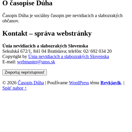
článku
O časopise Dúha
Časopis Dúha je sociálny časopis pre nevidiacich a slabozrakých
občanov.
Kontakt – správa webstránky
Únia nevidiacich a slabozrakých Slovenska
Sekulská 672/1, 841 04 Bratislava; telefón: 02/ 692 034 20
Copyright by
Únia nevidiacich a slabozrakých Slovenska
E-mail:
webmaster@unss.sk
Zreportuj neprístupnosť
© 2026
Časopis Dúha
|
Používame
WordPress
tému
Reykjavik
.
|
Späť nahor ↑