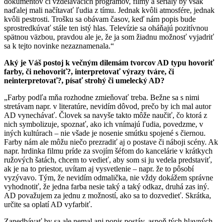
dokumentov či vzdelávacích programov, filmy a seriály by však
naďalej mali načítavať ľudia z tímu. Jednak kvôli atmosfére, jednak
kvôli pestrosti. Trošku sa obávam časov, keď nám popis bude
sprostredkúvať stále ten istý hlas. Televízie sa oháňajú pozitívnou
spätnou väzbou, pravdou ale je, že ja som žiadnu možnosť vyjadriť
sa k tejto novinke nezaznamenala.“
Aký je Váš postoj k večným dilemám tvorcov AD typu hovoriť
farby, či nehovoriť?, interpretovať výrazy tváre, či
neinterpretovať?, písať strohý či umelecký AD?
„Farby podľa mňa rozhodne zmieňovať treba. Bežne sa s nimi
stretávam napr. v literatúre, nevidím dôvod, prečo by ich mal autor
AD vynechávať. Človek sa navyše takto môže naučiť, čo ktorá z
nich symbolizuje, spoznať, ako ich vnímajú ľudia, povedzme, v
iných kultúrach – nie všade je nosenie smútku spojené s čiernou.
Farby nám ale môžu niečo prezradiť aj o postave či náboji scény. Ak
napr. hrdinka filmu príde za svojím šéfom do kancelárie v krátkych
ružových šatách, chcem to vedieť, aby som si ju vedela predstaviť,
ak je na to priestor, uvítam aj vysvetlenie – napr. že to pôsobí
vyzývavo. Tým, že nevidím odmalička, nie vždy dokážem správne
vyhodnotiť, že jedna farba nesie taký a taký odkaz, druhá zas iný.
AD považujem za jednu z možností, ako sa to dozvedieť. Skrátka,
určite sa oplatí AD vyfarbiť.
Zanedbávať by sa ale nemal ani popis postáv, aspoň tých hlavných,