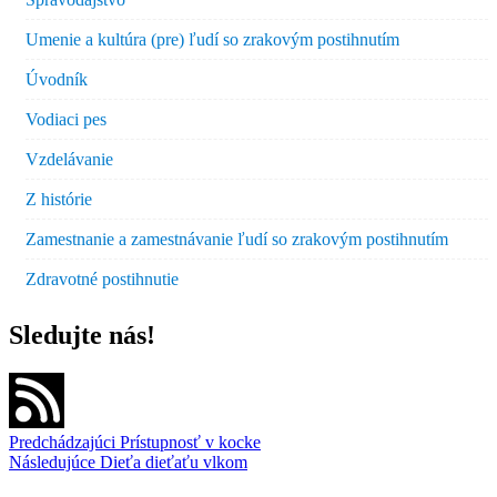
Umenie a kultúra (pre) ľudí so zrakovým postihnutím
Úvodník
Vodiaci pes
Vzdelávanie
Z histórie
Zamestnanie a zamestnávanie ľudí so zrakovým postihnutím
Zdravotné postihnutie
Sledujte nás!
Navigácia
Predchádzajúci
Prístupnosť v kocke
Následujúce
Dieťa dieťaťu vlkom
v