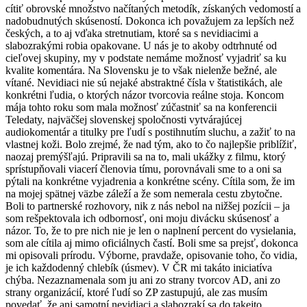
cítiť obrovské množstvo načítaných metodík, získaných vedomostí a
nadobudnutých skúseností. Dokonca ich považujem za lepších než
českých, a to aj vďaka stretnutiam, ktoré sa s nevidiacimi a
slabozrakými robia opakovane. U nás je to akoby odtrhnuté od
cieľovej skupiny, my v podstate nemáme možnosť vyjadriť sa ku
kvalite komentára. Na Slovensku je to však nielenže bežné, ale
vítané. Nevidiaci nie sú nejaké abstraktné čísla v štatistikách, ale
konkrétni ľudia, o ktorých názor tvorcovia reálne stoja. Koncom
mája tohto roku som mala možnosť zúčastniť sa na konferencii
Teledaty, najväčšej slovenskej spoločnosti vytvárajúcej
audiokomentár a titulky pre ľudí s postihnutím sluchu, a zažiť to na
vlastnej koži. Bolo zrejmé, že nad tým, ako to čo najlepšie priblížiť,
naozaj premýšľajú. Pripravili sa na to, mali ukážky z filmu, ktorý
sprístupňovali viacerí členovia tímu, porovnávali sme to a oni sa
pýtali na konkrétne vyjadrenia a konkrétne scény. Cítila som, že im
na mojej spätnej väzbe záleží a že som nemerala cestu zbytočne.
Boli to partnerské rozhovory, nik z nás nebol na nižšej pozícii – ja
som rešpektovala ich odbornosť, oni moju divácku skúsenosť a
názor. To, že to pre nich nie je len o naplnení percent do vysielania,
som ale cítila aj mimo oficiálnych častí. Boli sme sa prejsť, dokonca
mi opisovali prírodu. Výborne, pravdaže, opisovanie toho, čo vidia,
je ich každodenný chlebík (úsmev). V ČR mi takáto iniciatíva
chýba. Nezaznamenala som ju ani zo strany tvorcov AD, ani zo
strany organizácií, ktoré ľudí so ZP zastupujú, ale zas musím
povedať, že ani samotní nevidiaci a slabozrakí sa do takejto