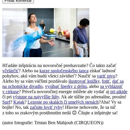
Hľadáte inšpiráciu na novoročné predsavzatie? Čo takto začať
včelárčiť
? Alebo na
kurze spoločenského tanca
získať ladnosť
pohybov, akú vám budú všetci závidieť? Naučiť sa
variť pivo
?
Alebo by sa vám väčšmi pozdávalo
ilustrovať knižky
,
fotiť
,
dať sa
na ochotnícke divadlo
,
vyrábať šperky z drôtu
, alebo
sa vyblázniť
v cirkuse
? Priveľa novoročnej energie môžete ale vydať aj
pri aikide
či pri
výstupe na najvyššie štíty
. Ak ale túžite po adrenalíne, prosím!
Surf
?
Kajak
?
Lezenie po skalách či umelých stenách
?Aha! Vy sa
bojíte! No, tak
začnite loviť ryby
! Hlavne nehovorte, že sa nič
z toho so zrakovým postihnutím nedá 😊 Čítajte a inšpirujte sa!
(autor fotografie: Tristan Ben Mahjoub (CIRQUEON))