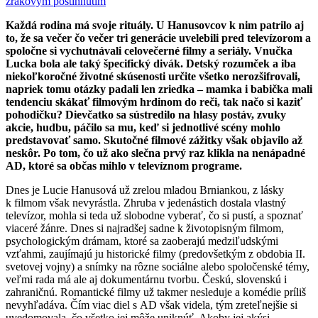
zrakovým postihnutím
Každá rodina má svoje rituály. U Hanusovcov k nim patrilo aj
to, že sa večer čo večer tri generácie uvelebili pred televízorom a
spoločne si vychutnávali celovečerné filmy a seriály. Vnučka
Lucka bola ale taký špecifický divák.
Detský rozumček a iba
niekoľkoročné životné skúsenosti určite všetko nerozšifrovali,
napriek tomu otázky padali len zriedka – mamka i babička mali
tendenciu skákať filmovým hrdinom do reči, tak načo si kaziť
pohodičku? Dievčatko sa sústredilo na hlasy postáv, zvuky
akcie, hudbu, páčilo sa mu, keď si jednotlivé scény mohlo
predstavovať samo. Skutočné filmové zážitky však objavilo až
neskôr. Po tom, čo už ako slečna prvý raz klikla na nenápadné
AD, ktoré sa občas mihlo v televíznom programe.
Dnes je Lucie Hanusová už zrelou mladou Brniankou, z lásky
k filmom však nevyrástla. Zhruba v jedenástich dostala vlastný
televízor, mohla si teda už slobodne vyberať, čo si pustí, a spoznať
viaceré žánre. Dnes si najradšej sadne k životopisným filmom,
psychologickým drámam, ktoré sa zaoberajú medziľudskými
vzťahmi, zaujímajú ju historické filmy (predovšetkým z obdobia II.
svetovej vojny) a snímky na rôzne sociálne alebo spoločenské témy,
veľmi rada má ale aj dokumentárnu tvorbu. Českú, slovenskú i
zahraničnú. Romantické filmy už takmer nesleduje a komédie príliš
nevyhľadáva. Čím viac diel s AD však videla, tým zreteľnejšie si
uvedomovala, čo všetko jej môže uniknúť. Akoby jej akýsi