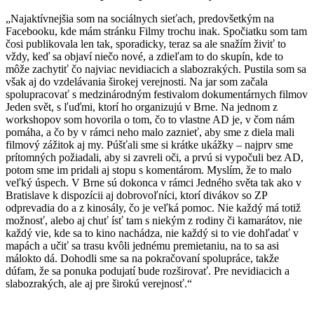
„Najaktívnejšia som na sociálnych sieťach, predovšetkým na
Facebooku, kde mám stránku Filmy trochu inak. Spočiatku som tam
čosi publikovala len tak, sporadicky, teraz sa ale snažím živiť to
vždy, keď sa objaví niečo nové, a zdieľam to do skupín, kde to
môže zachytiť čo najviac nevidiacich a slabozrakých. Pustila som sa
však aj do vzdelávania širokej verejnosti. Na jar som začala
spolupracovať s medzinárodným festivalom dokumentárnych filmov
Jeden svět, s ľuďmi, ktorí ho organizujú v Brne. Na jednom z
workshopov som hovorila o tom, čo to vlastne AD je, v čom nám
pomáha, a čo by v rámci neho malo zaznieť, aby sme z diela mali
filmový zážitok aj my. Púšťali sme si krátke ukážky – najprv sme
prítomných požiadali, aby si zavreli oči, a prvú si vypočuli bez AD,
potom sme im pridali aj stopu s komentárom. Myslím, že to malo
veľký úspech. V Brne sú dokonca v rámci Jedného světa tak ako v
Bratislave k dispozícii aj dobrovoľníci, ktorí divákov so ZP
odprevadia do a z kinosály, čo je veľká pomoc. Nie každý má totiž
možnosť, alebo aj chuť ísť tam s niekým z rodiny či kamarátov, nie
každý vie, kde sa to kino nachádza, nie každý si to vie dohľadať v
mapách a učiť sa trasu kvôli jednému premietaniu, na to sa asi
málokto dá. Dohodli sme sa na pokračovaní spolupráce, takže
dúfam, že sa ponuka podujatí bude rozširovať. Pre nevidiacich a
slabozrakých, ale aj pre širokú verejnosť.“