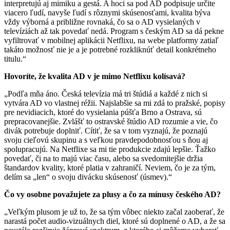
interpretujú aj mimiku a gestá. A hoci sa pod AD podpisuje určite
viacero ľudí, navyše ľudí s rôznymi skúsenosťami, kvalita býva
vždy výborná a približne rovnaká, čo sa o AD vysielaných v
televíziách až tak povedať nedá. Program s českým AD sa dá pekne
vyfiltrovať v mobilnej aplikácii Netflixu, na webe platformy zatiaľ
takáto možnosť nie je a je potrebné rozkliknúť detail konkrétneho
titulu.“
Hovoríte, že kvalita AD v je mimo Netflixu kolísavá?
„Podľa mňa áno. Česká televízia má tri štúdiá a každé z nich si
vytvára AD vo vlastnej réžii. Najslabšie sa mi zdá to pražské, popisy
pre nevidiacich, ktoré do vysielania púšťa Brno a Ostrava, sú
prepracovanejšie. Zvlášť to ostravské štúdio AD rozumie a vie, čo
divák potrebuje doplniť. Cítiť, že sa v tom vyznajú, že poznajú
svoju cieľovú skupinu a s veľkou pravdepodobnosťou s ňou aj
spolupracujú. Na Netflixe sa mi tie produkcie zdajú lepšie. Ťažko
povedať, či na to majú viac času, alebo sa svedomitejšie držia
štandardov kvality, ktoré platia v zahraničí. Neviem, čo je za tým,
delím sa „len“ o svoju divácku skúsenosť (úsmev).“
Čo vy osobne považujete za plusy a čo za mínusy českého AD?
„Veľkým plusom je už to, že sa tým vôbec niekto začal zaoberať, že
narastá počet audio-vizuálnych diel, ktoré sú doplnené o AD, a že sa