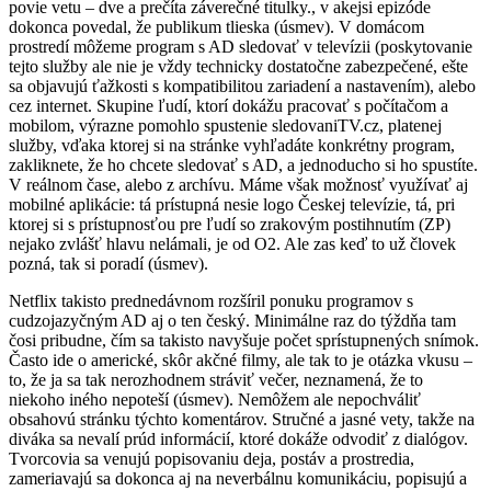
povie vetu – dve a prečíta záverečné titulky., v akejsi epizóde
dokonca povedal, že publikum tlieska (úsmev). V domácom
prostredí môžeme program s AD sledovať v televízii (poskytovanie
tejto služby ale nie je vždy technicky dostatočne zabezpečené, ešte
sa objavujú ťažkosti s kompatibilitou zariadení a nastavením), alebo
cez internet. Skupine ľudí, ktorí dokážu pracovať s počítačom a
mobilom, výrazne pomohlo spustenie sledovaniTV.cz, platenej
služby, vďaka ktorej si na stránke vyhľadáte konkrétny program,
zakliknete, že ho chcete sledovať s AD, a jednoducho si ho spustíte.
V reálnom čase, alebo z archívu. Máme však možnosť využívať aj
mobilné aplikácie: tá prístupná nesie logo Českej televízie, tá, pri
ktorej si s prístupnosťou pre ľudí so zrakovým postihnutím (ZP)
nejako zvlášť hlavu nelámali, je od O2. Ale zas keď to už človek
pozná, tak si poradí (úsmev).
Netflix takisto prednedávnom rozšíril ponuku programov s
cudzojazyčným AD aj o ten český. Minimálne raz do týždňa tam
čosi pribudne, čím sa takisto navyšuje počet sprístupnených snímok.
Často ide o americké, skôr akčné filmy, ale tak to je otázka vkusu –
to, že ja sa tak nerozhodnem stráviť večer, neznamená, že to
niekoho iného nepoteší (úsmev). Nemôžem ale nepochváliť
obsahovú stránku týchto komentárov. Stručné a jasné vety, takže na
diváka sa nevalí prúd informácií, ktoré dokáže odvodiť z dialógov.
Tvorcovia sa venujú popisovaniu deja, postáv a prostredia,
zameriavajú sa dokonca aj na neverbálnu komunikáciu, popisujú a