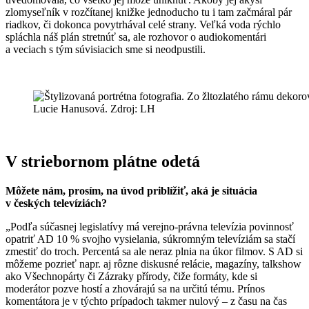
zlomyseľník v rozčítanej knižke jednoducho tu i tam začmáral pár
riadkov, či dokonca povytrhával celé strany. Veľká voda rýchlo
spláchla náš plán stretnúť sa, ale rozhovor o audiokomentári
a veciach s tým súvisiacich sme si neodpustili.
Lucie Hanusová. Zdroj: LH
V striebornom plátne odetá
Môžete nám, prosím, na úvod priblížiť, aká je situácia
v českých televíziách?
„Podľa súčasnej legislatívy má verejno-právna televízia povinnosť
opatriť AD 10 % svojho vysielania, súkromným televíziám sa stačí
zmestiť do troch. Percentá sa ale neraz plnia na úkor filmov. S AD si
môžeme pozrieť napr. aj rôzne diskusné relácie, magazíny, talkshow
ako Všechnopárty či Zázraky přírody, čiže formáty, kde si
moderátor pozve hostí a zhovárajú sa na určitú tému. Prínos
komentátora je v týchto prípadoch takmer nulový – z času na čas