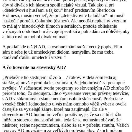
aby si divák s ich hlasom spojil nejaký vizuál. Tak ako si pri
„detektívovi s husľami a fajkou“ hneď predstavím Sherlocka
Holmesa, musím vedieť, že pri „detektívovi v baloňáku“ mi musí
naskočiť poručík Columbo (úsmev). Ale neodškriepiteľný význam
to má aj v historických filmoch a seriáloch, pretože obliekanie
v rôznych obdobiach má svoje špecifiká a pokladám za dôležité, aby
aj túto rovinu mohol divák vnímať.
A pokiaľ ide o štýl AD, ja osobne mám radšej vecný popis. Film
sám o sebe je už umeleckým dielom, nemyslím, že mu treba
dodávať ďalšiu umeleckú vrstvu.“
A čo hovoríte na slovenský AD?
„Priebežne ho sledujem už zo 6 – 7 rokov. Videla som teda aj
staršie, aj novšie produkcie a vnímam, že jeho úroveň sa postupne
zvyšuje. V súčasnosti tvoria programy so slovenským AD zhruba 90
percent toho, čo sledujem. Ide o vysielanie verejno-právnej televízie,
s AD v súkromných staníc nemám osobnú skúsenosť. Prečo také
vysoké číslo? Jednoducho u vás mám omnoho väčší výber a oveľa
častejšie sa vysielajú žánre, ktoré ma zaujímajú. Čo ale v
slovenskom AD hodnotím veľmi pozitívne, je, že sa na tú službu
môžem stopercentne spoľahnúť, teda že sa nemusím obávať, že
niektorej scéne neporozumiem, alebo že sa v príbehu stratím. Vašich
tvorcov AD považujem za veľkých profesionálov. Za ich prácou