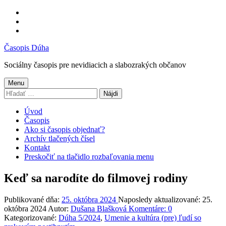
Preskočiť
na
Preskočiť
hlavnú
na
Preskočiť
navigáciu
hlavný
na
Časopis Dúha
obsah
pätičku
Sociálny časopis pre nevidiacich a slabozrakých občanov
Menu
Hľadať:
Úvod
Časopis
Ako si časopis objednať?
Archív tlačených čísel
Kontakt
Preskočiť na tlačidlo rozbaľovania menu
Keď sa narodíte do filmovej rodiny
Publikované dňa:
25. októbra 2024
Naposledy aktualizované:
25.
októbra 2024
Autor:
Dušana Blašková
Komentáre:
0
Kategorizované:
Dúha 5/2024
,
Umenie a kultúra (pre) ľudí so