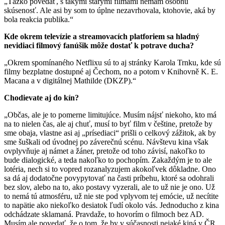
„Ťažko povedať, s takými starými filmami nemám osobnú
skúsenosť. Ale asi by som to úplne nezavrhovala, ktohovie, aká by
bola reakcia publika.“
Kde okrem televízie a streamovacích platforiem sa hladný
nevidiaci filmový fanúšik môže dostať k potrave ducha?
„Okrem spomínaného Netflixu sú to aj stránky Karola Trnku, kde sú
filmy bezplatne dostupné aj Čechom, no a potom v Knihovně K. E.
Macana a v digitálnej Mathilde (DKZP).“
Chodievate aj do kín?
„Občas, ale je to pomerne limitujúce. Musím nájsť niekoho, kto má
na to nielen čas, ale aj chuť, musí to byť film v češtine, pretože by
sme obaja, vlastne asi aj „prísediaci“ prišli o celkový zážitok, ak by
sme šuškali od úvodnej po záverečnú scénu. Návštevu kina však
ovplyvňuje aj námet a žáner, pretože od toho závisí, nakoľko to
bude dialogické, a teda nakoľko to pochopím. Zakaždým je to ale
lotéria, nech si to vopred rozanalyzujem akokoľvek dôkladne. Ono
sa dá aj dodatočne povypytovať na časti príbehu, ktoré sa odohrali
bez slov, alebo na to, ako postavy vyzerali, ale to už nie je ono. Už
to nemá tú atmosféru, už nie ste pod vplyvom tej emócie, už necítite
to napätie ako niekoľko desiatok ľudí okolo vás. Jednoducho z kina
odchádzate sklamaná. Pravdaže, to hovorím o filmoch bez AD.
Musím ale povedať, že o tom, že by v súčasnosti nejaké kiná v ČR