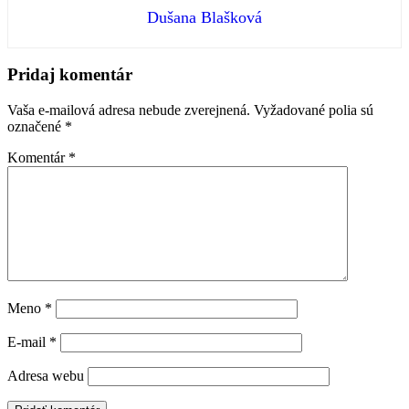
Dušana Blašková
Preskočiť
späť
Pridaj komentár
na
hlavnú
Vaša e-mailová adresa nebude zverejnená.
Vyžadované polia sú
navigáciu
označené
*
Komentár
*
Meno
*
E-mail
*
Adresa webu