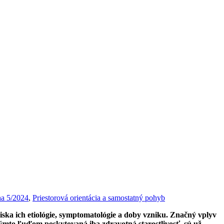
a 5/2024
,
Priestorová orientácia a samostatný pohyb
ska ich etiológie, symptomatológie a doby vzniku. Značný vplyv
ýmto ľuďom poskytovaná iba zdravotná starostlivosť, sú už