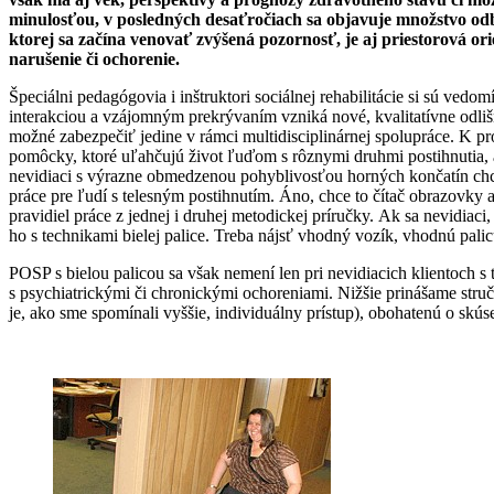
minulosťou, v posledných desaťročiach sa objavuje množstvo odborn
ktorej sa začína venovať zvýšená pozornosť, je aj priestorová o
narušenie či ochorenie.
Špeciálni pedagógovia i inštruktori sociálnej rehabilitácie si sú vedo
interakciou a vzájomným prekrývaním vzniká nové, kvalitatívne odlišné
možné zabezpečiť jedine v rámci multidisciplinárnej spolupráce. K pr
pomôcky, ktoré uľahčujú život ľuďom s rôznymi druhmi postihnutia, al
nevidiaci s výrazne obmedzenou pohyblivosťou horných končatín chce 
práce pre ľudí s telesným postihnutím. Áno, chce to čítač obrazovky 
pravidiel práce z jednej i druhej metodickej príručky. Ak sa nevidia
ho s technikami bielej palice. Treba nájsť vhodný vozík, vhodnú palic
POSP s bielou palicou sa však nemení len pri nevidiacich klientoch s
s psychiatrickými či chronickými ochoreniami. Nižšie prinášame struč
je, ako sme spomínali vyššie, individuálny prístup), obohatenú o skú