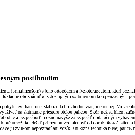
elesným postihnutím
nta (prinajmenšom) s jeho ortopédom a fyzioterapeutom, ktorí poznajú
reba dôkladne oboznámiť aj s dostupným sortimentom kompenzačných p
a pohyb nevidiaceho či slabozrakého vhodné viac, iné menej. Vo všeobec
yužívať na skúmanie priestoru bielou palicou. Skôr, než sa klient zač
Pohodlie a bezpečnosť možno navyše zabezpečiť dodatočným vybavením, 
, ktoré umožnia udržať primeranú vzdialenosť od obrubníkov či stien 
v dave ju zvukom neprezradí ani vozík, ani klzná technika bielej palice