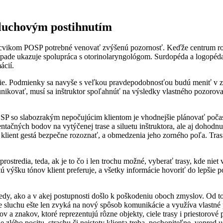
sluchovým postihnutím
d nácvikom POSP potrebné venovať zvýšenú pozornosť. Keďže centrum r
prípade ukazuje spolupráca s otorinolaryngológom. Surdopéda a logopé
ácií.
cie. Podmienky sa navyše s veľkou pravdepodobnosťou budú meniť v závi
unikovať, musí sa inštruktor spoľahnúť na výsledky vlastného pozorova
OSP so slabozrakým nepočujúcim klientom je vhodnejšie plánovať poča
entačných bodov na vytýčenej trase a siluetu inštruktora, ale aj dohodnu
lient gestá bezpečne rozoznať, a obmedzenia jeho zorného poľa. Trasu s
prostredia, teda, ak je to čo i len trochu možné, vyberať trasy, kde ni
ú výšku tónov klient preferuje, a všetky informácie hovoriť do lepšie 
dy, ako a v akej postupnosti došlo k poškodeniu oboch zmyslov. Od toho
 sluchu ešte len zvyká na nový spôsob komunikácie a využíva vlastné
lov a znakov, ktoré reprezentujú rôzne objekty, ciele trasy i priestoro
ie zlého pocitu, strachu či neistoty klienta treba, pochopiteľne, vop