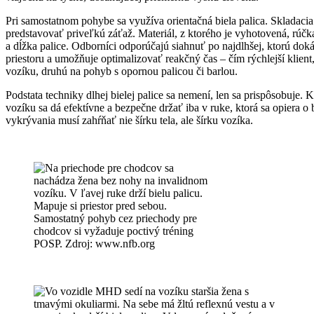
Pri samostatnom pohybe sa využíva orientačná biela palica. Skladacia 
predstavovať priveľkú záťaž. Materiál, z ktorého je vyhotovená, rúč
a dĺžka palice. Odborníci odporúčajú siahnuť po najdlhšej, ktorú dok
priestoru a umožňuje optimalizovať reakčný čas – čím rýchlejší klient,
vozíku, druhú na pohyb s opornou palicou či barlou.
Podstata techniky dlhej bielej palice sa nemení, len sa prispôsobuje. 
vozíku sa dá efektívne a bezpečne držať iba v ruke, ktorá sa opiera o 
vykrývania musí zahŕňať nie šírku tela, ale šírku vozíka.
Samostatný pohyb cez priechody pre
chodcov si vyžaduje poctivý tréning
POSP. Zdroj: www.nfb.org