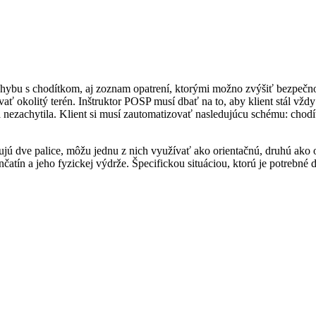
ybu s chodítkom, aj zoznam opatrení, ktorými možno zvýšiť bezpečnos
 okolitý terén. Inštruktor POSP musí dbať na to, aby klient stál vždy 
nezachytila. Klient si musí zautomatizovať nasledujúcu schému: chodít
jú dve palice, môžu jednu z nich využívať ako orientačnú, druhú ako 
ončatín a jeho fyzickej výdrže. Špecifickou situáciou, ktorú je potrebn