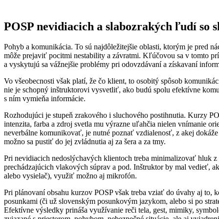
POSP nevidiacich a slabozrakých ľudí so 
Pohyb a komunikácia. To sú najdôležitejšie oblasti, ktorým je pre
môže prejaviť pocitmi nestability a závratmi. Kľúčovou sa v tomto 
a vyskytujú sa vážnejšie problémy pri odovzdávaní a získavaní inform
Vo všeobecnosti však platí, že čo klient, to osobitý spôsob komuniká
nie je schopný inštruktorovi vysvetliť, ako budú spolu efektívne kom
s ním vymieňa informácie.
Rozhodujúci je stupeň zrakového i sluchového postihnutia. Kurzy P
intenzita, farba a zdroj svetla mu výrazne uľahčia nielen vnímanie ori
neverbálne komunikovať, je nutné poznať vzdialenosť, z akej dokáže k
možno sa pustiť do jej zvládnutia aj za šera a za tmy.
Pri nevidiacich nedoslýchavých klientoch treba minimalizovať hluk z 
prechádzajúcich vlakových súprav a pod. Inštruktor by mal vedieť, ak
alebo vysielač), využiť možno aj mikrofón.
Pri plánovaní obsahu kurzov POSP však treba vziať do úvahy aj to, ke
posunkami (či už slovenským posunkovým jazykom, alebo si po strate
Efektívne výsledky prináša využívanie reči tela, gest, mimiky, symbo
zviazané s priestorom, pohybom, nebezpečné situácie, ale aj vyjadren