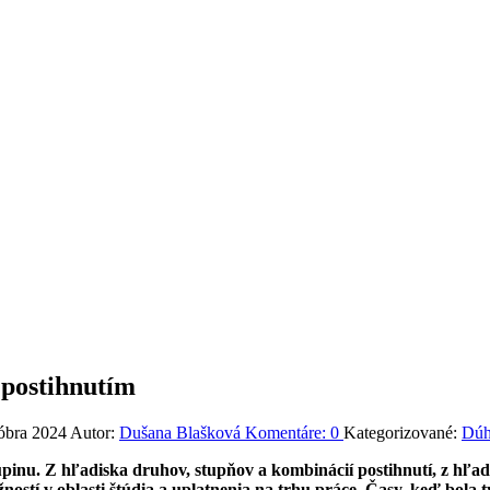
 postihnutím
tóbra 2024
Autor:
Dušana Blašková
Komentáre:
0
Kategorizované:
Dúh
inu. Z hľadiska druhov, stupňov a kombinácií postihnutí, z hľadi
ostí v oblasti štúdia a uplatnenia na trhu práce.
Časy, keď bola t