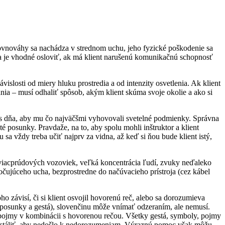
ovnováhy sa nachádza v strednom uchu, jeho fyzické poškodenie sa
da je vhodné osloviť, ak má klient narušenú komunikačnú schopnosť
slosti od miery hluku prostredia a od intenzity osvetlenia. Ak klient
nia – musí odhaliť spôsob, akým klient skúma svoje okolie a ako si
s dňa, aby mu čo najväčšmi vyhovovali svetelné podmienky. Správna
té posunky. Pravdaže, na to, aby spolu mohli inštruktor a klient
a vždy treba učiť najprv za vidna, až keď si ňou bude klient istý,
et viacprúdových vozoviek, veľká koncentrácia ľudí, zvuky neďaleko
počujúceho ucha, bezprostredne do načúvacieho prístroja (cez kábel
 závisí, či si klient osvojil hovorenú reč, alebo sa dorozumieva
 posunky a gestá), slovenčinu môže vnímať odzeraním, ale nemusí.
vé pojmy v kombinácii s hovorenou rečou. Všetky gestá, symboly, pojmy
red ustáliť, aby nedošlo k nedorozumeniam. Výraznú pomoc však môžu