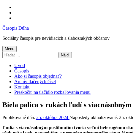
Preskočiť
na
Preskočiť
hlavnú
na
Preskočiť
navigáciu
hlavný
na
Časopis Dúha
obsah
pätičku
Sociálny časopis pre nevidiacich a slabozrakých občanov
Menu
Hľadať:
Úvod
Časopis
Ako si časopis objednať?
Archív tlačených čísel
Kontakt
Preskočiť na tlačidlo rozbaľovania menu
Biela palica v rukách ľudí s viacnásobným
Publikované dňa:
25. októbra 2024
Naposledy aktualizované:
25. ok
Ľudia s viacnásobným postihnutím tvoria veľmi heterogénnu skup
však má aj vek, perspektívy a prognózy zdravotného stavu či možn