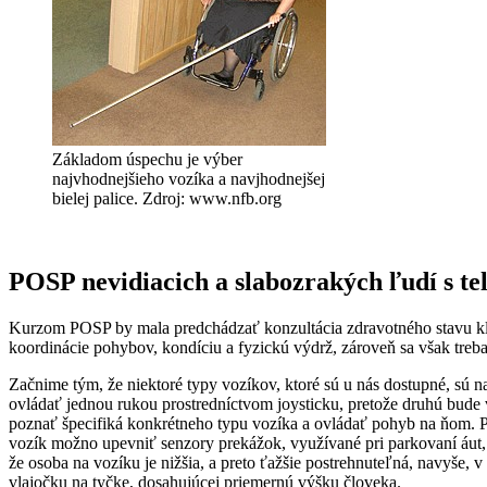
Základom úspechu je výber
najvhodnejšieho vozíka a navjhodnejšej
bielej palice. Zdroj: www.nfb.org
POSP nevidiacich a slabozrakých ľudí s t
Kurzom POSP by mala predchádzať konzultácia zdravotného stavu klie
koordinácie pohybov, kondíciu a fyzickú výdrž, zároveň sa však t
Začnime tým, že niektoré typy vozíkov, ktoré sú u nás dostupné, sú n
ovládať jednou rukou prostredníctvom joysticku, pretože druhú bude v
poznať špecifiká konkrétneho typu vozíka a ovládať pohyb na ňom. 
vozík možno upevniť senzory prekážok, využívané pri parkovaní áut
že osoba na vozíku je nižšia, a preto ťažšie postrehnuteľná, navyše, 
vlajočku na tyčke, dosahujúcej priemernú výšku človeka.