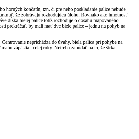
eho horných končatín, tzn. či pre neho poskladanie palice nebude
dčiarknuť, že zohrávajú rozhodujúcu úlohu. Rovnako ako hmotnosť
ráve dĺžka bielej palice totiž rozhoduje o dosahu mapovaného
nosti prekráčať, by mali mať dve biele palice – jednu na pohyb na
la. Centrovanie neprichádza do úvahy, biela palica pri pohybe na
ámahu zápästia i celej ruky. Netreba zabúdať na to, že šírka