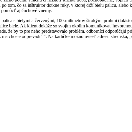
 po tom, čo sa inštruktor dotkne ruky, v ktorej drží bielu palicu, aleb
žu pomôcť aj čuchové vnemy.
alica s bielymi a červenými, 100-milimetrov širokými pruhmi (takisto e
alice biele. Ak klient dokáže so svojím okolím komunikovať hovorenou 
de, že by to pre neho predstavovalo problém, odborníci odporúčajú pripr
k ma chcete odprevadiť.“. Na kartičke možno uviesť adresu strediska, 