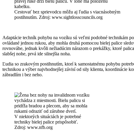
Cestovať bez sprievodcu môžu aj ľudia s viacnásobným
postihnutím. Zdroj: www.sightlosscouncils.org
Adaptácie techník pohybu na vozíku sú veľmi podobné technikám poh
ovládané jednou rukou, aby mohla druhá pomocou bielej palice sledovať
rovnováhe, jednak kvôli nežiadúcim nárazom o prekážky, ktoré palica 
slabšej nohe, prvá ide silnejšia noha.
Ľudia so zrakovým postihnutím, ktorí k samostatnému pohybu potrebu
technikou a výber najvhodnejšej závisí od sily klienta, koordinácie k
zábradlím i bez neho.
V niektorých situáciách je potrebné
techniky bielej palice prispôsobiť.
Zdroj: www.nfb.org