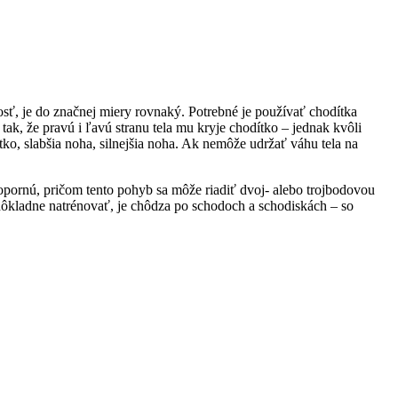
ť, je do značnej miery rovnaký. Potrebné je používať chodítka
tak, že pravú i ľavú stranu tela mu kryje chodítko – jednak kvôli
ko, slabšia noha, silnejšia noha. Ak nemôže udržať váhu tela na
opornú, pričom tento pohyb sa môže riadiť dvoj- alebo trojbodovou
é dôkladne natrénovať, je chôdza po schodoch a schodiskách – so