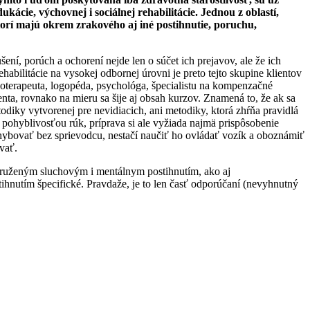
ácie, výchovnej i sociálnej rehabilitácie. Jednou z oblastí,
torí majú okrem zrakového aj iné postihnutie, poruchu,
ení, porúch a ochorení nejde len o súčet ich prejavov, ale že ich
abilitácie na vysokej odbornej úrovni je preto tejto skupine klientov
zioterapeuta, logopéda, psychológa, špecialistu na kompenzačné
nta, rovnako na mieru sa šije aj obsah kurzov. Znamená to, že ak sa
diky vytvorenej pre nevidiacich, ani metodiky, ktorá zhŕňa pravidlá
u pohyblivosťou rúk, príprava si ale vyžiada najmä prispôsobenie
pohybovať bez sprievodcu, nestačí naučiť ho ovládať vozík a oboznámiť
vať.
ridruženým sluchovým i mentálnym postihnutím, ako aj
ihnutím špecifické. Pravdaže, je to len časť odporúčaní (nevyhnutný