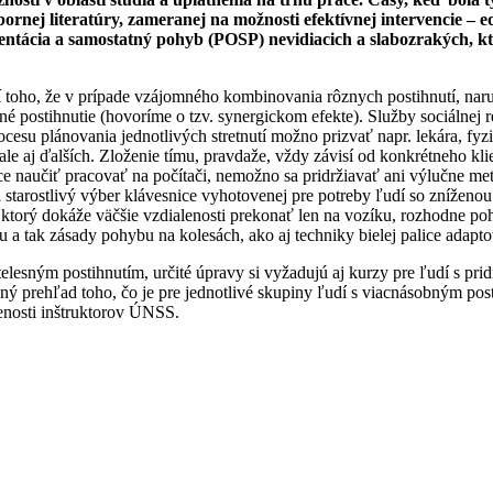
ej literatúry, zameranej na možnosti efektívnej intervencie – eduk
rientácia a samostatný pohyb (POSP) nevidiacich a slabozrakých, k
mí toho, že v prípade vzájomného kombinovania rôznych postihnutí, naruš
 postihnutie (hovoríme o tzv. synergickom efekte). Služby sociálnej reh
ocesu plánovania jednotlivých stretnutí možno prizvať napr. lekára, fy
e aj ďalších. Zloženie tímu, pravdaže, vždy závisí od konkrétneho klie
naučiť pracovať na počítači, nemožno sa pridržiavať ani výlučne meto
a starostlivý výber klávesnice vyhotovenej pre potreby ľudí so zníženo
ci, ktorý dokáže väčšie vzdialenosti prekonať len na vozíku, rozhodne 
u a tak zásady pohybu na kolesách, ako aj techniky bielej palice adapto
 telesným postihnutím, určité úpravy si vyžadujú aj kurzy pre ľudí s p
ný prehľad toho, čo je pre jednotlivé skupiny ľudí s viacnásobným post
senosti inštruktorov ÚNSS.