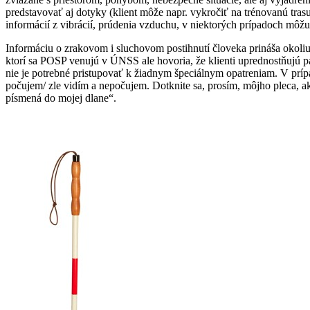
predstavovať aj dotyky (klient môže napr. vykročiť na trénovanú trasu
informácií z vibrácií, prúdenia vzduchu, v niektorých prípadoch mô
Informáciu o zrakovom i sluchovom postihnutí človeka prináša okoliu p
ktorí sa POSP venujú v ÚNSS ale hovoria, že klienti uprednostňujú p
nie je potrebné pristupovať k žiadnym špeciálnym opatreniam. V prípa
počujem/ zle vidím a nepočujem. Dotknite sa, prosím, môjho pleca, a
písmená do mojej dlane“.