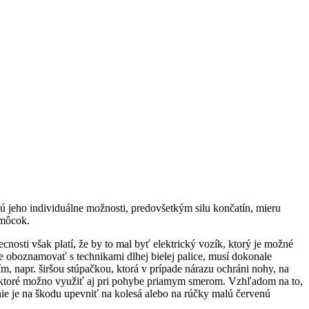
 jeho individuálne možnosti, predovšetkým silu končatín, mieru
omôcok.
nosti však platí, že by to mal byť elektrický vozík, ktorý je možné
ne oboznamovať s technikami dlhej bielej palice, musí dokonale
napr. širšou stúpačkou, ktorá v prípade nárazu ochráni nohy, na
a ktoré možno využiť aj pri pohybe priamym smerom. Vzhľadom na to,
, nie je na škodu upevniť na kolesá alebo na rúčky malú červenú