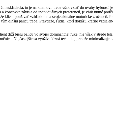
či neskladacia, to je na klientovi, treba však vziať do úvahy hybnosť j
ka a koncovka závisia od individuálnych preferencií, je však nutné po
áže klient používať vzhľadom na svoje aktuálne motorické zručnosti. P
 tým dlhšiu palicu treba. Pravdaže, ľudia, ktorí dokážu kratšie vzdiale
Klient drží bielu palicu vo svojej dominantnej ruke, nie však v strede te
bočnicu. Najčastejšie sa využíva klzná technika, pretože minimalizuje n