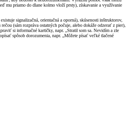
o keď mu priamo do dlane kolmo vloží prsty), získavanie a využívanie
xistuje signalizačná, orientačná a oporná), skúsenosti inštruktorov,
rečou (sám rozpráva ostatných počuje, alebo dokáže odzerať z pier),
aviť si informačné kartičky, napr. „Stratil som sa. Nevidím a zle
popísať spôsob dorozumenia, napr. „Môžete písať veľké tlačené