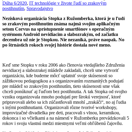
Dúha 6/2020
,
IT technológie v živote ľudí so zrakovým
postihnutím
,
Spravodajstvo
Nezisková organizácia Stopka z Ružomberka, ktorá je u ľudí
so zrakovým postihnutím známa najmä svojim aplikačným
setom Corvus na sprístupnenie smartfónov s operačným
systémom Android nevidiacim a slabozrakým, od začiatku
decembra už nie je Stopkou. Nie nezaniká, práve naopak. No
po štrnástich rokoch svojej histórie dostala nové meno.
Keď sme Stopku v roku 2006 ako členovia vtedajšieho Združenia
nevidiacej a slabozrakej mládeže zakladali, chceli sme vytvoriť
organizáciu, kde budeme môcť uplatniť svoje skúsenosti so
zážitkovou pedagogikou a s organizovaním rozmanitých podujatí
pre mládež so zrakovým postihnutím, tieto skúsenosti sme však
chceli ponúknuť aj ľuďom bez postihnutia. A tak Stopka od svojho
vzniku organizovala mnoho podujatí pre širokú verejnosť, ktoré
pripravovali alebo sa ich zúčastňovali mnohí „zrakáči“, no aj ľudia
s inými postihnutiami. Organizovali rôzne tvorivé workshopy,
improvizačné divadielka pre deti, pracovali s vlnou, keramikou,
dokonca i so včielkami a na námestí v Ružomberku prevádzkovali 5
rokov i svoju vlastnú medzi miestnymi veľmi obľúbenú čajovňu.