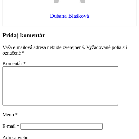
Dušana Blašková
Preskočiť
späť
Pridaj komentár
na
hlavnú
Vaša e-mailová adresa nebude zverejnená.
Vyžadované polia sú
navigáciu
označené
*
Komentár
*
Meno
*
E-mail
*
Adresa webu