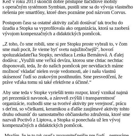
Keď v roku 2013 skončili dobre prístupné tlačidlové mobily
s operačným systémom Symbian, pustili sme sa do vývoja vlastného
riešenia pre smartfóny, ktoré dnes poznáme pod názvom Corvus.
Postupom času sa ostatné aktivity začali dostávať tak trochu do
úzadia a Stopka sa vyprofilovala ako organizácia, ktorá sa zaoberá
vývojom kompenzačných a didaktických pomôcok.
„Z toho, čo sme robili, sme si pre Stopku proste vybrali to, v čom
sme mali pocit, že vieme byť svetu najužitočnejší“, hovorí
spoluzakladateľka Stopky, nevidiaca Lenka Bernátová. A ďalej
dodáva: „Využili sme veľkú devízu, ktorou sme chtiac nechtiac
disponovali, teda, že do našich pomôcok pre nevidiacich máme
možnosť vkladať nielen svoje vedomosti, ale i našu vlastnú
skúsenosť ľudí so zrakovým postihnutím. Sme presvedčení, že
práve vďaka tomu sú také efektívne a účinné.“
Aby sme teda v Stopke vyriešili tento rozpor, ktorý vznikal najmä
pri prezentácii navonok, a zároveň zvýšili i transparentnosť
organizácie, rozhodli sme sa tvorivé aktivity pre verejnosť, prácu
s deťmi, so včielkami, keramikou a ďalšie zaujímavé aktivity tohto
druhu odsunúť do samostatného občianskeho združenia, ktoré sme
nazvali Poctivô z Liptova, a Stopka si ponechala už len vývoj
kompenzačných a didaktických pomôcok.
„Myslím, že je to tak oveľa zrozumiteľnejšie pre ľudí – nemusíme