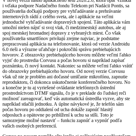
V novej verzii nášho aplikačného setu 2020.2.0, ktorá opäť vznikla
i vďaka podpore Nadačného fondu Telekom pri Nadácii Pontis, sa
používatelia dočkajú podpory pre vyhľadávanie a prehrávanie
internetových rádií z celého sveta, ale i aplikácie na veľmi
jednoduché vyhľadávanie dopravných spojení. Táto aplikácia vám
umožní nielen nájsť si svoj vlak, či medzimestský autobus, ale aj
spoj mestskej hromadnej dopravy z vybraných miest. Čo však
používatelia smartfónov privítajú zrejme najviac, je podstatne
prepracovaná aplikácia na telefonovanie, ktorá od verzie Androidu
6.0 rieši a výrazne uľahčuje i pokročilú správu prebiehajúcich
hovorov. Z obrazovky prebiehajúceho hovoru môžete veľmi ľahko
vyjsť do prostredia Corvusu a počas hovoru si napríklad zapísať
poznámku, či nový kontakt. Nakoniec sa môžete veľmi ľahko vrátiť
do obrazovky prebiehajúceho hovoru. Od novej verzie Corvusu
však už nie je problém ani dočasné umlčanie mikrofónu, zapnutie
reproduktoru, či dokonca uskutočnenie konferenčného hovoru. No
a konečne je tu aj vyriešené ovládanie telefónnych ústrední
prostredníctvom DTMF signálu, čo je v preklade do ľudskej reči
možnosť zareagovať, keď vás automatická ústredňa vyzve, aby ste
napríklad stlačili jednotku. A úplne návykové je, že telefón sám
počas hovoru po oddialení od ucha dokáže zapnúť hlasitý
odposluch a opätovne po priblížení k uchu sa stíši. Toto je
samozrejme možné nastaviť – funkciu zapnúť a vypnúť podľa
vašich osobných preferencií.