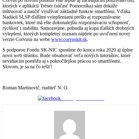
Corvus po novom pomôže ešte lepšie aj začínajúcim používateľom,
ktorých v aplikácii Tréner (súčasť Pomocníka) sám dokáže
inštruovať a naučiť využívať základné funkcie smartfónu. Vďaka
Nadácii SLSP ďalšími vylepšeniami prešlo aj rozpoznávanie
bankoviek, ktoré má ešte dokonalejšiu rozpoznávaciu schopnosť,
rýchlosť i stabilitu. Samozrejme, pribudla aj kopa ďalších drobných
vylepšení, ktorých kompletný zoznam nájdete po uvoľnení novej
verzie Corvusu na webe
www.corvuskit.sk
.
S podporou Fondu SK-NIC spustíme do konca roka 2020 aj úplne
novú web stránku. Bude obsahovať veľa nových tutoriálov, ktoré
nevidiacim pomôžu aj s pokročilejšou prácou so smartfónmi.
Slovom, je sa na čo tešiť!
Roman Martinovič, riaditeľ N. O.
Zdieľaj na Facebooku