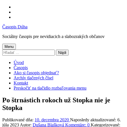
Preskočiť
na
Preskočiť
hlavnú
na
Preskočiť
navigáciu
hlavný
na
Časopis Dúha
obsah
pätičku
Sociálny časopis pre nevidiacich a slabozrakých občanov
Menu
Hľadať:
Úvod
Časopis
Ako si časopis objednať?
Archív tlačených čísel
Kontakt
Preskočiť na tlačidlo rozbaľovania menu
Po štrnástich rokoch už Stopka nie je
Stopka
Publikované dňa:
10. decembra 2020
Naposledy aktualizované:
6.
júla 2023
Autor:
Dušana Blašková
Komentáre:
0
Kategorizované: