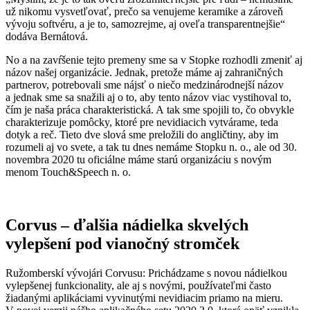
už nikomu vysvetľovať, prečo sa venujeme keramike a zároveň
vývoju softvéru, a je to, samozrejme, aj oveľa transparentnejšie“
dodáva Bernátová.
No a na zavŕšenie tejto premeny sme sa v Stopke rozhodli zmeniť aj
názov našej organizácie. Jednak, pretože máme aj zahraničných
partnerov, potrebovali sme nájsť o niečo medzinárodnejší názov
a jednak sme sa snažili aj o to, aby tento názov viac vystihoval to,
čím je naša práca charakteristická. A tak sme spojili to, čo obvykle
charakterizuje pomôcky, ktoré pre nevidiacich vytvárame, teda
dotyk a reč. Tieto dve slová sme preložili do angličtiny, aby im
rozumeli aj vo svete, a tak tu dnes nemáme Stopku n. o., ale od 30.
novembra 2020 tu oficiálne máme starú organizáciu s novým
menom Touch&Speech n. o.
Corvus – ďalšia nádielka skvelých
vylepšení pod vianočný stromček
Ružomberskí vývojári Corvusu: Prichádzame s novou nádielkou
vylepšenej funkcionality, ale aj s novými, používateľmi často
žiadanými aplikáciami vyvinutými nevidiacim priamo na mieru.