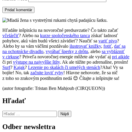
Hľadáte inšpiráciu na novoročné predsavzatie? Čo takto začať
včelárčiť
? Alebo na
kurze spoločenského tanca
získať ladnosť
pohybov, akú vám budú všetci závidieť? Naučiť sa
variť pivo
?
Alebo by sa vám väčšmi pozdávalo
ilustrovať knižky
,
fotiť
,
dať sa
na ochotnícke divadlo
,
vyrábať šperky z drôtu
, alebo
sa vyblázniť
v cirkuse
? Priveľa novoročnej energie môžete ale vydať aj
pri aikide
či pri
výstupe na najvyššie štíty
. Ak ale túžite po adrenalíne, prosím!
Surf
?
Kajak
?
Lezenie po skalách či umelých stenách
?Aha! Vy sa
bojíte! No, tak
začnite loviť ryby
! Hlavne nehovorte, že sa nič
z toho so zrakovým postihnutím nedá 😊 Čítajte a inšpirujte sa!
(autor fotografie: Tristan Ben Mahjoub (CIRQUEON))
Hľadať
Hľadať:
Odber newslettra