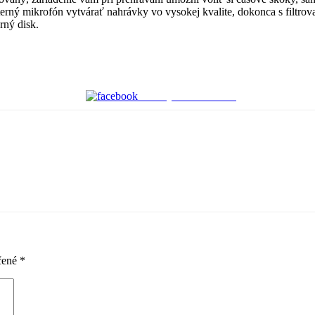
ný mikrofón vytvárať nahrávky vo vysokej kvalite, dokonca s filtrova
rný disk.
Zdieľaj na Facebooku
čené
*