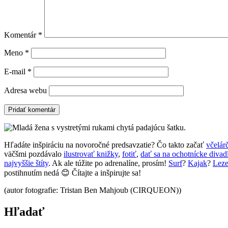
Komentár
*
Meno
*
E-mail
*
Adresa webu
Hľadáte inšpiráciu na novoročné predsavzatie? Čo takto začať
včelár
väčšmi pozdávalo
ilustrovať knižky
,
fotiť
,
dať sa na ochotnícke divad
najvyššie štíty
. Ak ale túžite po adrenalíne, prosím!
Surf
?
Kajak
?
Leze
postihnutím nedá 😊 Čítajte a inšpirujte sa!
(autor fotografie: Tristan Ben Mahjoub (CIRQUEON))
Hľadať