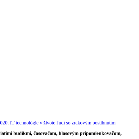
2020
,
IT technológie v živote ľudí so zrakovým postihnutím
piatimi budíkmi, časovačom, hlasovým pripomienkovačom,