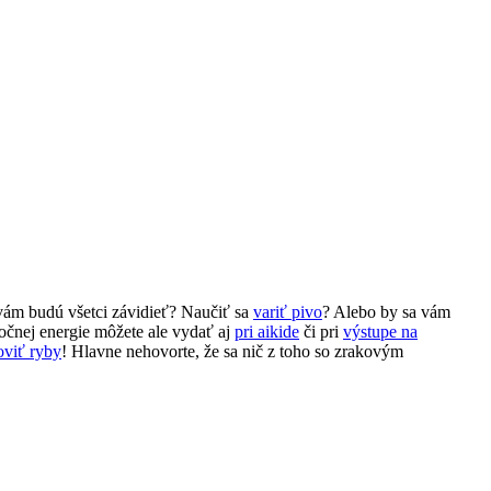
vám budú všetci závidieť? Naučiť sa
variť pivo
? Alebo by sa vám
očnej energie môžete ale vydať aj
pri aikide
či pri
výstupe na
oviť ryby
! Hlavne nehovorte, že sa nič z toho so zrakovým