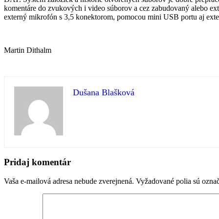
komentáre do zvukových i video súborov a cez zabudovaný alebo exter
externý mikrofón s 3,5 konektorom, pomocou mini USB portu aj exte
Martin Dithalm
Dušana Blašková
Preskočiť
späť
Pridaj komentár
na
hlavnú
Vaša e-mailová adresa nebude zverejnená.
Vyžadované polia sú ozna
navigáciu