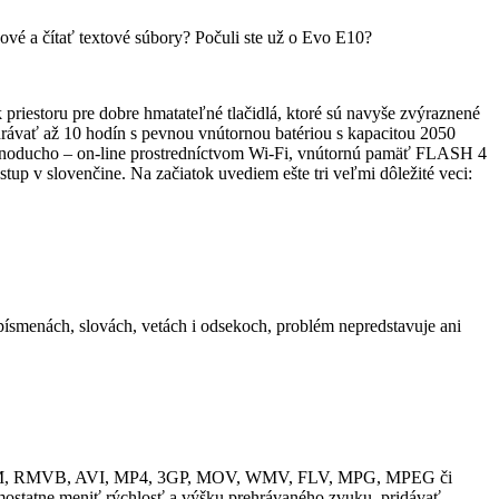
ové a čítať textové súbory? Počuli ste už o Evo E10?
priestoru pre dobre hmatateľné tlačidlá, ktoré sú navyše zvýraznené
ehrávať až 10 hodín s pevnou vnútornou batériou s kapacitou 2050
 jednoducho – on-line prostredníctvom Wi-Fi, vnútornú pamäť FLASH 4
p v slovenčine. Na začiatok uvediem ešte tri veľmi dôležité veci:
enách, slovách, vetách i odsekoch, problém nepredstavuje ani
ri RM, RMVB, AVI, MP4, 3GP, MOV, WMV, FLV, MPG, MPEG či
amostatne meniť rýchlosť a výšku prehrávaného zvuku, pridávať