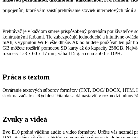
pripojením, ktoré vám zaistí prehrávanie stoviek internetových rádií
Prehrávač je v každom smere prispôsobený potrebám používateľov so z
kontrastnými farbami. Tie zabezpečujú jednoduché a intuitívne ovláda
mAh, s vypnutou Wi-Fi ešte dlhšie. Ak ho budete používať len pár ho
GB môžete rozšíriť pomocou SD karty až do kapacity 256GB. Najväčšo
rozmery 123 x 60 x 17 mm, váha 115 g. a cena 250 € s DPH.
Práca s textom
Otváranie textových súborov formátov (TXT, DOC/ DOCX, HTM, HTML
skok na začiatok. Rýchlosť čítania sa dá nastaviť v rozmedzí mínus 5
Zvuky a videá
Evo E10 prehrá väčšinu audio a video formátov. Určite vás n
DAT. Systém záložiek a histórie otvorených súborov je dobre preprac