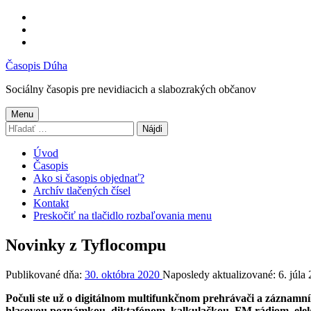
Preskočiť
na
Preskočiť
hlavnú
na
Preskočiť
navigáciu
hlavný
na
Časopis Dúha
obsah
pätičku
Sociálny časopis pre nevidiacich a slabozrakých občanov
Menu
Hľadať:
Úvod
Časopis
Ako si časopis objednať?
Archív tlačených čísel
Kontakt
Preskočiť na tlačidlo rozbaľovania menu
Novinky z Tyflocompu
Publikované dňa:
30. októbra 2020
Naposledy aktualizované:
6. júla
Počuli ste už o digitálnom multifunkčnom prehrávači a záznam
hlasovou poznámkou, diktafónom, kalkulačkou, FM rádiom, el