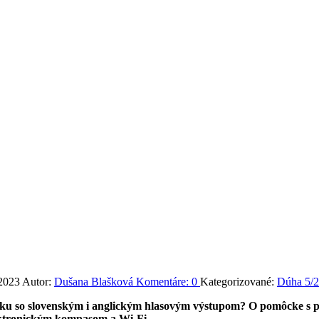
 2023
Autor:
Dušana Blašková
Komentáre:
0
Kategorizované:
Dúha 5/
níku so slovenským i anglickým hlasovým výstupom? O pomôcke s 
ektronickým kompasom a Wi-Fi