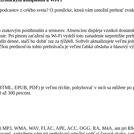
 a podcastov z celého sveta? O pomôcke, ktorá vám umožní prehrať zvuk
rakovým postihnutím a seniorov. Absenciou displeja vznikol dostatok 
nie. Pri plnom zaťažení na Wi-Fi vydrží toto zariadenie nepretržite pr
dín denne, stačí ho dobiť raz za týždeň. Softvér aktualizujete veľmi
u prednosťou tohto prehrávača je veľmi ľahká obsluha a hlasový výstu
, EPUB, PDF) je veľmi rýchle, pohybovať v nich sa môžete po písm
0 až 300 percent.
ezradí pri MP3, WMA, WAV, FLAC, APE, ACC, OGG, RA, M4A, ani p
ovaný, zariadenie vám pri prehrávaní umožní voliť si časové skoky, s