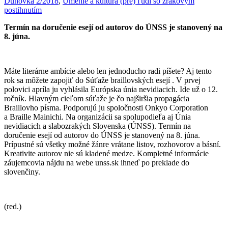
Dúhovka 2/2018
,
Umenie a kultúra (pre) ľudí so zrakovým
postihnutím
Termín na doručenie esejí od autorov do ÚNSS je stanovený na
8. júna.
Máte literárne ambície alebo len jednoducho radi píšete? Aj tento
rok sa môžete zapojiť do Súťaže braillovských esejí . V prvej
polovici apríla ju vyhlásila Európska únia nevidiacich. Ide už o 12.
ročník. Hlavným cieľom súťaže je čo najširšia propagácia
Braillovho písma. Podporujú ju spoločnosti Onkyo Corporation
a Braille Mainichi. Na organizácii sa spolupodieľa aj Únia
nevidiacich a slabozrakých Slovenska (ÚNSS). Termín na
doručenie esejí od autorov do ÚNSS je stanovený na 8. júna.
Prípustné sú všetky možné žánre vrátane listov, rozhovorov a básní.
Kreativite autorov nie sú kladené medze. Kompletné informácie
záujemcovia nájdu na webe unss.sk ihneď po preklade do
slovenčiny.
(red.)