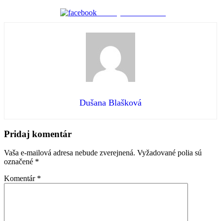
Zdieľaj na Facebooku
Dušana Blašková
Preskočiť
späť
Pridaj komentár
na
hlavnú
Vaša e-mailová adresa nebude zverejnená.
Vyžadované polia sú
navigáciu
označené
*
Komentár
*