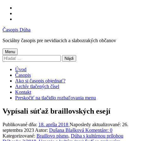
Preskočiť
na
Preskočiť
hlavnú
na
Preskočiť
navigáciu
hlavný
na
Časopis Dúha
obsah
pätičku
Sociálny časopis pre nevidiacich a slabozrakých občanov
Menu
Hľadať:
Úvod
Časopis
Ako si časopis objednať?
Archív tlačených čísel
Kontakt
Preskočiť na tlačidlo rozbaľovania menu
Vypísali súťaž braillovských esejí
Publikované dňa:
18. apríla 2018
Naposledy aktualizované:
26.
septembra 2023
Autor:
Dušana Blašková
Komentáre:
0
Kategorizované:
Braillovo písmo
,
Dúha s kultúrnou prílohou