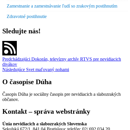
Zamestnanie a zamestnávanie ľudí so zrakovým postihnutím
Zdravotné postihnutie
Sledujte nás!
Navigácia
Predchádzajúci
Dokorán, televízny archív RTVS pre nevidiacich
divákov
v
Následujúce
Svet maľovaný nohami
článku
O časopise Dúha
Časopis Dúha je sociálny časopis pre nevidiacich a slabozrakých
občanov.
Kontakt – správa webstránky
Únia nevidiacich a slabozrakých Slovenska
Sekulská 672/1, 841 04 Bratislava; telefón: 02/ 692 034 20