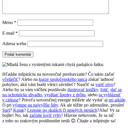
Meno
*
E-mail
*
Adresa webu
Hľadáte inšpiráciu na novoročné predsavzatie? Čo takto začať
včelárčiť
? Alebo na
kurze spoločenského tanca
získať ladnosť
pohybov, akú vám budú všetci závidieť? Naučiť sa
variť pivo
?
Alebo by sa vám väčšmi pozdávalo
ilustrovať knižky
,
fotiť
,
dať sa
na ochotnícke divadlo
,
vyrábať šperky z drôtu
, alebo
sa vyblázniť
v cirkuse
? Priveľa novoročnej energie môžete ale vydať aj
pri aikide
či pri
výstupe na najvyššie štíty
. Ak ale túžite po adrenalíne, prosím!
Surf
?
Kajak
?
Lezenie po skalách či umelých stenách
?Aha! Vy sa
bojíte! No, tak
začnite loviť ryby
! Hlavne nehovorte, že sa nič
z toho so zrakovým postihnutím nedá 😊 Čítajte a inšpirujte sa!