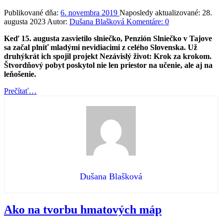
Publikované dňa:
6. novembra 2019
Naposledy aktualizované:
28.
augusta 2023
Autor:
Dušana Blašková
Komentáre:
0
Keď 15. augusta zasvietilo slniečko, Penzión Slniečko v Tajove
sa začal plniť mladými nevidiacimi z celého Slovenska. Už
druhýkrát ich spojil projekt Nezávislý život: Krok za krokom.
Štvordňový pobyt poskytol nie len priestor na učenie, ale aj na
leňošenie.
“Krok
Prečítať
…
za
krokom
do
Tajova”
Dušana Blašková
Ako na tvorbu hmatových máp