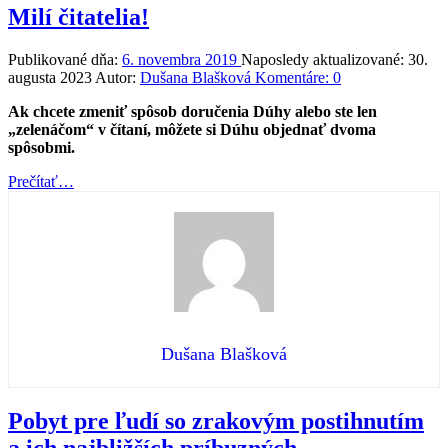
Milí čitatelia!
Publikované dňa:
6. novembra 2019
Naposledy aktualizované:
30.
augusta 2023
Autor:
Dušana Blašková
Komentáre:
0
Ak chcete zmeniť spôsob doručenia Dúhy alebo ste len
„zelenáčom“ v čítaní, môžete si Dúhu objednať dvoma
spôsobmi.
“Milí
Prečítať
…
čitatelia!”
Dušana Blašková
Pobyt pre ľudí so zrakovým postihnutím
a ich najbližších príbuzných