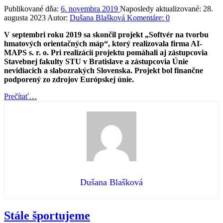
Publikované dňa:
6. novembra 2019
Naposledy aktualizované:
28.
augusta 2023
Autor:
Dušana Blašková
Komentáre:
0
V septembri roku 2019 sa skončil projekt „Softvér na tvorbu
hmatových orientačných máp“, ktorý realizovala firma AI-
MAPS s. r. o. Pri realizácií projektu pomáhali aj zástupcovia
Stavebnej fakulty STU v Bratislave a zástupcovia Únie
nevidiacich a slabozrakých Slovenska. Projekt bol finančne
podporený zo zdrojov Európskej únie.
“Ako
Prečítať
…
na
tvorbu
hmatových
máp”
Dušana Blašková
Stále športujeme