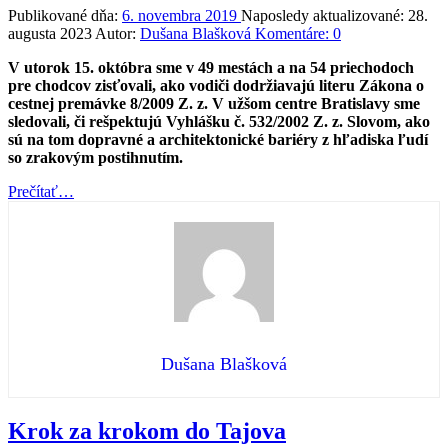
Publikované dňa:
6. novembra 2019
Naposledy aktualizované:
28.
augusta 2023
Autor:
Dušana Blašková
Komentáre:
0
V utorok 15. októbra sme v 49 mestách a na 54 priechodoch
pre chodcov zisťovali, ako vodiči dodržiavajú literu Zákona o
cestnej premávke 8/2009 Z. z. V užšom centre Bratislavy sme
sledovali, či rešpektujú Vyhlášku č. 532/2002 Z. z. Slovom, ako
sú na tom dopravné a architektonické bariéry z hľadiska ľudí
so zrakovým postihnutím.
“Deň
Prečítať
…
bielej
palice
2019”
Dušana Blašková
Krok za krokom do Tajova