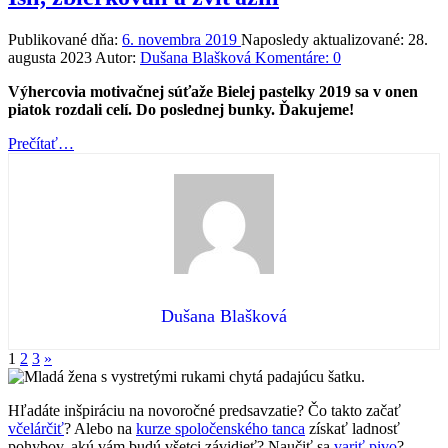
Publikované dňa:
6. novembra 2019
Naposledy aktualizované:
28.
augusta 2023
Autor:
Dušana Blašková
Komentáre:
0
Výhercovia motivačnej súťaže Bielej pastelky 2019 sa v onen
piatok rozdali celí. Do poslednej bunky. Ďakujeme!
“Išli,
Prečítať
…
zbierkovali
a
zvíťazili”
Dušana Blašková
Nasledujúca
1
2
3
»
stránka
Hľadáte inšpiráciu na novoročné predsavzatie? Čo takto začať
včelárčiť
? Alebo na
kurze spoločenského tanca
získať ladnosť
pohybov, akú vám budú všetci závidieť? Naučiť sa
variť pivo
?