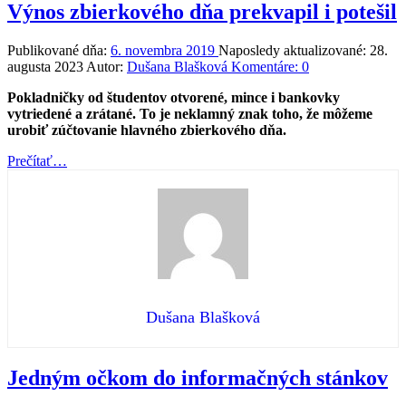
Výnos zbierkového dňa prekvapil i potešil
Publikované dňa:
6. novembra 2019
Naposledy aktualizované:
28.
augusta 2023
Autor:
Dušana Blašková
Komentáre:
0
Pokladničky od študentov otvorené, mince i bankovky
vytriedené a zrátané. To je neklamný znak toho, že môžeme
urobiť zúčtovanie hlavného zbierkového dňa.
“Výnos
Prečítať
…
zbierkového
dňa
prekvapil
i
potešil”
Dušana Blašková
Jedným očkom do informačných stánkov