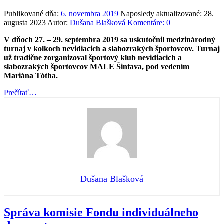
Publikované dňa:
6. novembra 2019
Naposledy aktualizované:
28.
augusta 2023
Autor:
Dušana Blašková
Komentáre:
0
V dňoch 27. – 29. septembra 2019 sa uskutočnil medzinárodný
turnaj v kolkoch nevidiacich a slabozrakých športovcov. Turnaj
už tradične zorganizoval športový klub nevidiacich a
slabozrakých športovcov MALE Šintava, pod vedením
Mariána Tótha.
“Stále
Prečítať
…
športujeme”
Dušana Blašková
Správa komisie Fondu individuálneho