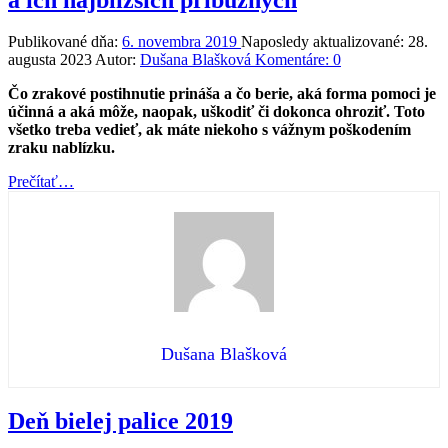
Publikované dňa:
6. novembra 2019
Naposledy aktualizované:
28.
augusta 2023
Autor:
Dušana Blašková
Komentáre:
0
Čo zrakové postihnutie prináša a čo berie, aká forma pomoci je
účinná a aká môže, naopak, uškodiť či dokonca ohroziť. Toto
všetko treba vedieť, ak máte niekoho s vážnym poškodením
zraku nablízku.
“Pobyt
Prečítať
…
pre
ľudí
so
zrakovým
postihnutím
a
ich
najbližších
príbuzných”
Dušana Blašková
Deň bielej palice 2019