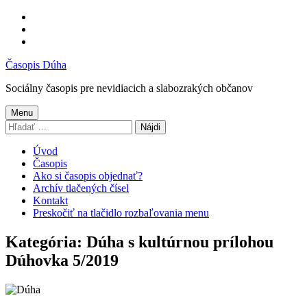
Preskočiť
na
Preskočiť
hlavnú
na
Preskočiť
navigáciu
hlavný
na
Časopis Dúha
obsah
pätičku
Sociálny časopis pre nevidiacich a slabozrakých občanov
Menu
Hľadať:
Úvod
Časopis
Ako si časopis objednať?
Archív tlačených čísel
Kontakt
Preskočiť na tlačidlo rozbaľovania menu
Kategória:
Dúha s kultúrnou prílohou
Dúhovka 5/2019