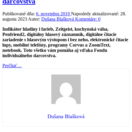
darcovstva
Publikované dňa:
6. novembra 2019
Naposledy aktualizované:
28.
augusta 2023
Autor:
Dušana Blašková
Komentáre:
0
Indikátor hladiny i farieb, Zeitgeist, kuchynská váha,
Penfriend2, digitálny hlasový záznamník, digitálne čítacie
zariadenie s hlasovým výstupom i bez neho, elektronické čítacie
lupy, mobilné telefóny, programy Corvus a ZoomText,
notebook. Toto všetko vám pomáha aj vďaka Fondu
individuálneho darcovstva.
“Správa
Prečítať
…
komisie
Fondu
individuálneho
darcovstva”
Dušana Blašková