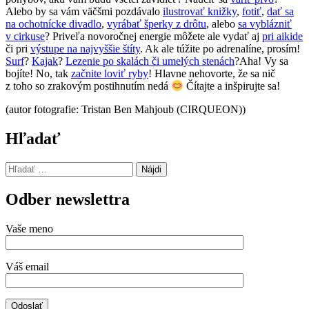
Alebo by sa vám väčšmi pozdávalo
ilustrovať knižky
,
fotiť
,
dať sa
na ochotnícke divadlo
,
vyrábať šperky z drôtu
, alebo
sa vyblázniť
v cirkuse
? Priveľa novoročnej energie môžete ale vydať aj
pri aikide
či pri
výstupe na najvyššie štíty
. Ak ale túžite po adrenalíne, prosím!
Surf
?
Kajak
?
Lezenie po skalách či umelých stenách
?Aha! Vy sa
bojíte! No, tak
začnite loviť ryby
! Hlavne nehovorte, že sa nič
z toho so zrakovým postihnutím nedá
Čítajte a inšpirujte sa!
(autor fotografie: Tristan Ben Mahjoub (CIRQUEON))
Hľadať
Hľadať:
Odber newslettra
Vaše meno
Váš email