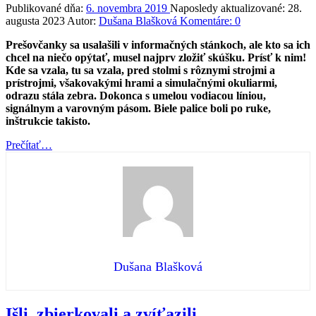
Publikované dňa:
6. novembra 2019
Naposledy aktualizované:
28.
augusta 2023
Autor:
Dušana Blašková
Komentáre:
0
Prešovčanky sa usalašili v informačných stánkoch, ale kto sa ich
chcel na niečo opýtať, musel najprv zložiť skúšku. Prísť k nim!
Kde sa vzala, tu sa vzala, pred stolmi s rôznymi strojmi a
prístrojmi, všakovakými hrami a simulačnými okuliarmi,
odrazu stála zebra. Dokonca s umelou vodiacou líniou,
signálnym a varovným pásom. Biele palice boli po ruke,
inštrukcie takisto.
“Jedným
Prečítať
…
očkom
do
informačných
stánkov”
Dušana Blašková
Išli, zbierkovali a zvíťazili